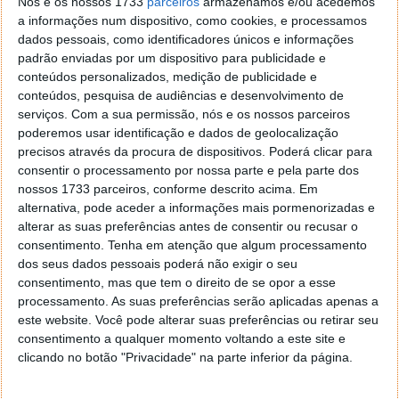
Nós e os nossos 1733
parceiros
armazenamos e/ou acedemos
compradas de uma vez tornou-se a norma, mas nem
a informações num dispositivo, como cookies, e processamos
todos os utilizadores precisam de uma subscrição
dados pessoais, como identificadores únicos e informações
para trabalhar com Word, Excel ou PowerPoint. Para
padrão enviadas por um dispositivo para publicidade e
quem prefere pagar uma única vez e usar o software
conteúdos personalizados, medição de publicidade e
sem prazos, a GoodOffer24 tem em campanha o novo
conteúdos, pesquisa de audiências e desenvolvimento de
Office 2024 Professional Plus
por 17,2€, além de
serviços.
Com a sua permissão, nós e os nossos parceiros
opções como uma
Windows 11 CDKey
para atualizar
poderemos usar identificação e dados de geolocalização
o computador com um investimento reduzido.
precisos através da procura de dispositivos. Poderá clicar para
consentir o processamento por nossa parte e pela parte dos
nossos 1733 parceiros, conforme descrito acima. Em
alternativa, pode aceder a informações mais pormenorizadas e
alterar as suas preferências antes de consentir ou recusar o
consentimento.
Tenha em atenção que algum processamento
dos seus dados pessoais poderá não exigir o seu
consentimento, mas que tem o direito de se opor a esse
processamento. As suas preferências serão aplicadas apenas a
este website. Você pode alterar suas preferências ou retirar seu
consentimento a qualquer momento voltando a este site e
clicando no botão "Privacidade" na parte inferior da página.