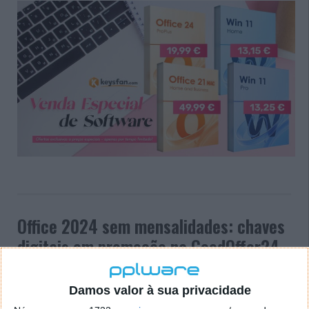
Office 2024 sem mensalidades: chaves
digitais em promoção na GoodOffer24
02 AGO 2026
·
·
SOFTWARE
PUB
Damos valor à sua privacidade
Pagar todos os meses por ferramentas que já eram