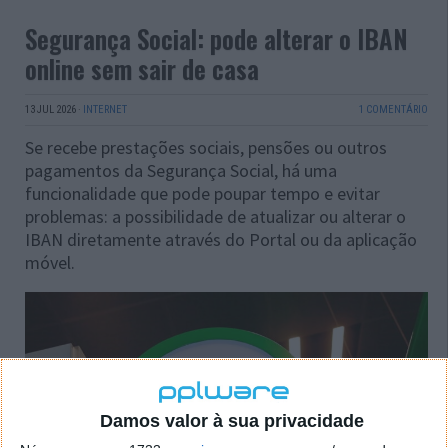
Segurança Social: pode alterar o IBAN
online sem sair de casa
13 JUL 2026
·
INTERNET
1 COMENTÁRIO
Se recebe prestações sociais, pensões ou outros
pagamentos da Segurança Social, há uma
funcionalidade que pode poupar tempo e evitar
problemas: a possibilidade de atualizar ou alterar o
IBAN diretamente através do Portal ou da aplicação
móvel.
Damos valor à sua privacidade