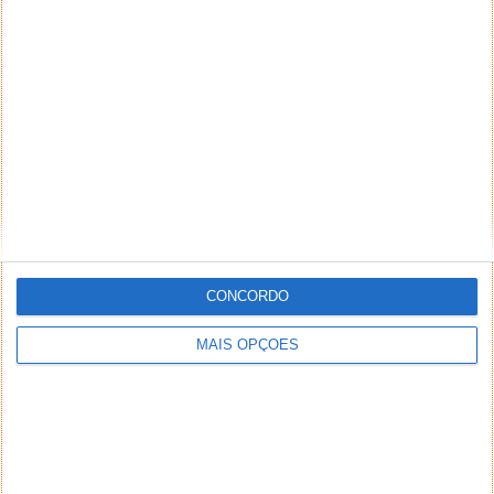
Segurança Social: saiba em que dias de
junho vai receber as prestações
01 JUN 2026
·
INTERNET
4 COMENTÁRIOS
CONCORDO
MAIS OPÇÕES
A Segurança Social publica mensalmente o