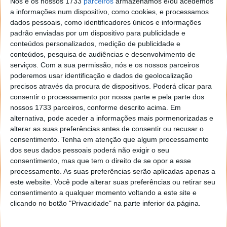
Nós e os nossos 1733
parceiros
armazenamos e/ou acedemos
a informações num dispositivo, como cookies, e processamos
dados pessoais, como identificadores únicos e informações
padrão enviadas por um dispositivo para publicidade e
conteúdos personalizados, medição de publicidade e
conteúdos, pesquisa de audiências e desenvolvimento de
serviços.
Com a sua permissão, nós e os nossos parceiros
poderemos usar identificação e dados de geolocalização
Segurança Social renova caixa de
precisos através da procura de dispositivos. Poderá clicar para
mensagens no Portal e na App: veja o
consentir o processamento por nossa parte e pela parte dos
nossos 1733 parceiros, conforme descrito acima. Em
que mudou
alternativa, pode aceder a informações mais pormenorizadas e
alterar as suas preferências antes de consentir ou recusar o
11 JUL 2026
·
INTERNET
COMENTAR
consentimento.
Tenha em atenção que algum processamento
dos seus dados pessoais poderá não exigir o seu
A Segurança Social anunciou uma atualização da
consentimento, mas que tem o direito de se opor a esse
Caixa de Mensagens disponível no Portal da
processamento. As suas preferências serão aplicadas apenas a
Segurança Social e na aplicação móvel. A renovação
este website. Você pode alterar suas preferências ou retirar seu
traz uma interface mais moderna e novas
consentimento a qualquer momento voltando a este site e
funcionalidades que pretendem simplificar a consulta
clicando no botão "Privacidade" na parte inferior da página.
e gestão das comunicações enviadas aos cidadãos.