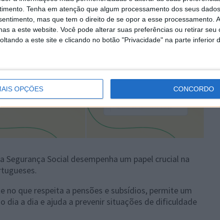
timento.
Tenha em atenção que algum processamento dos seus dados
nsentimento, mas que tem o direito de se opor a esse processamento. A
as a este website. Você pode alterar suas preferências ou retirar seu
tando a este site e clicando no botão "Privacidade" na parte inferior 
AIS OPÇÕES
CONCORDO
 Segurança Social desempenha um papel crucial na
rtugueses.
te no que respeita a pensões e subsídios, permite um
dia a dia e ajuda a prevenir situações de dificuldade