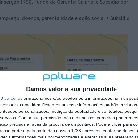
serção (RSI), Fundo de Garantia Salarial e Subsídio por
mprego, doença, parentalidade e ação social + Subsídio
Damos valor à sua privacidade
33
parceiros
armazenamos e/ou acedemos a informações num dispositi
essoais, como identificadores únicos e informações padrão enviadas 
conteúdos personalizados, medição de publicidade e conteúdos, pesqui
serviços.
Com a sua permissão, nós e os nossos parceiros poderemos 
ção precisos através da procura de dispositivos. Poderá clicar para co
ossa parte e pela parte dos nossos 1733 parceiros, conforme descrit
eder a informações mais pormenorizadas e alterar as suas preferência