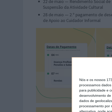
22 de maio — Rendimento Social de In
Suspensão da Atividade Cultural
28 de maio — 2.º pagamento de dese
de Apoio ao Cuidador Informal
Nós e os nossos 17
processamos dados p
para publicidade e 
desenvolvimento de 
dados de geolocaliza
processamento por n
alternativa, pode ac