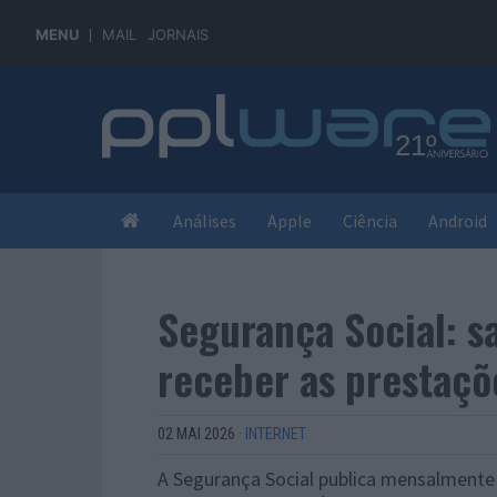
MENU
MAIL
JORNAIS
Análises
Apple
Ciência
Android
Segurança Social: s
receber as prestaçõ
02 MAI 2026
·
INTERNET
A Segurança Social publica mensalmente