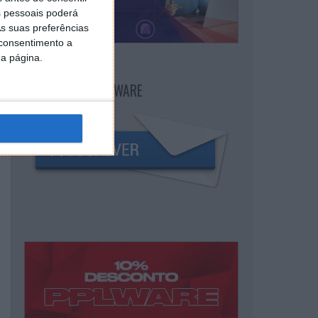
 pessoais poderá
s suas preferências
 consentimento a
da página.
NEWSLETTER PPLWARE