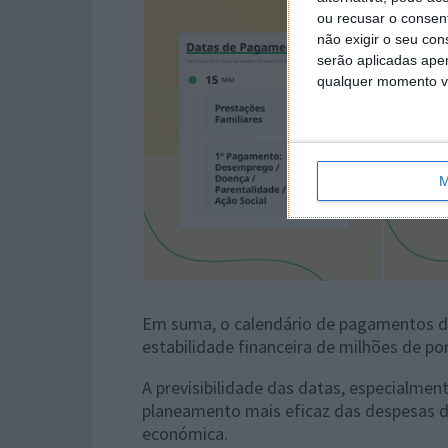
ou recusar o consen
não exigir o seu co
serão aplicadas apen
qualquer momento vol
M
Em suma, o calendário de pagamentos da
estabilidade financeira de milhões de po
A previsibilidade das datas, especialmen
planeamento mais eficaz das despesas do 
económica.