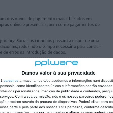
 um dos meios de pagamento mais utilizados em
ompras online e presenciais, bem como pagamentos de
egurança Social, os cidadãos passam a dispor de uma
dicionais, reduzindo o tempo necessário para concluir
e de erros na introdução de dados.
e modernização dos serviços públicos, que tem
ades digitais e melhorar a experiência dos utilizadores
Damos valor à sua privacidade
31
parceiros
armazenamos e/ou acedemos a informações num dispositi
mentos a entidades públicas? O que acha desta novidade
essoais, como identificadores únicos e informações padrão enviadas 
conteúdos personalizados, medição de publicidade e conteúdos, pesqui
serviços.
Com a sua permissão, nós e os nossos parceiros poderemos 
ção precisos através da procura de dispositivos. Poderá clicar para co
ossa parte e pela parte dos nossos 1731 parceiros, conforme descrit
eder a informações mais pormenorizadas e alterar as suas preferência