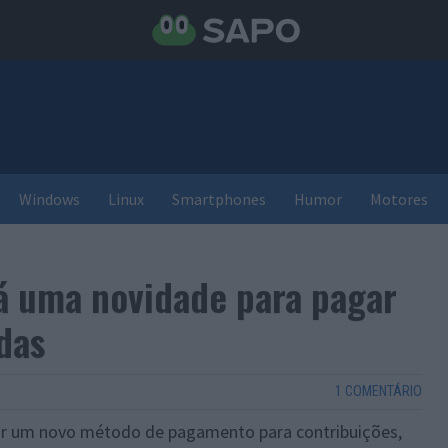
Windows
Linux
Smartphones
Humor
Motores
á uma novidade para pagar
das
1 COMENTÁRIO
izar um novo método de pagamento para contribuições,