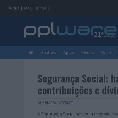
MENU
MAIL
JORNAIS
Análises
Apple
Ciência
Android
Segurança Social: h
contribuições e dívi
18 JUN 2026
·
INTERNET
A Segurança Social passou a disponibil