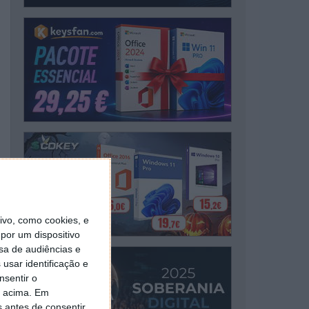
vo, como cookies, e
por um dispositivo
sa de audiências e
usar identificação e
nsentir o
o acima. Em
s antes de consentir