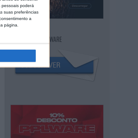
 pessoais poderá
s suas preferências
 consentimento a
da página.
NEWSLETTER PPLWARE