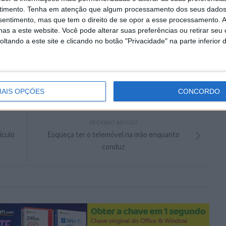
timento.
Tenha em atenção que algum processamento dos seus dados
plware no Google Notícias
nsentimento, mas que tem o direito de se opor a esse processamento. A
as a este website. Você pode alterar suas preferências ou retirar seu
tando a este site e clicando no botão "Privacidade" na parte inferior 
Autor:
Pedro Pinto
AIS OPÇÕES
CONCORDO
PRÓXIMO ARTIGO
ículo
Esqueça ter o telemóvel na mão enquanto
conduz