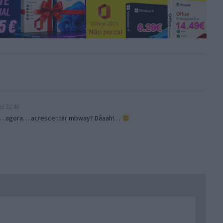
s 22:46
gar… agora… acrescentar mbway? Dâaah!…