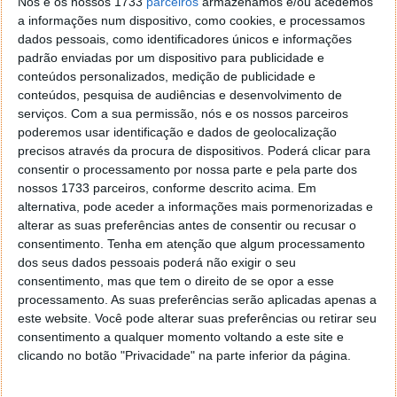
Nós e os nossos 1733
parceiros
armazenamos e/ou acedemos
a informações num dispositivo, como cookies, e processamos
dados pessoais, como identificadores únicos e informações
padrão enviadas por um dispositivo para publicidade e
conteúdos personalizados, medição de publicidade e
conteúdos, pesquisa de audiências e desenvolvimento de
serviços.
Com a sua permissão, nós e os nossos parceiros
poderemos usar identificação e dados de geolocalização
precisos através da procura de dispositivos. Poderá clicar para
consentir o processamento por nossa parte e pela parte dos
nossos 1733 parceiros, conforme descrito acima. Em
alternativa, pode aceder a informações mais pormenorizadas e
alterar as suas preferências antes de consentir ou recusar o
consentimento.
Tenha em atenção que algum processamento
dos seus dados pessoais poderá não exigir o seu
Android 16 mudará com os Live
consentimento, mas que tem o direito de se opor a esse
Updates! Google explica como serão
processamento. As suas preferências serão aplicadas apenas a
notificações
este website. Você pode alterar suas preferências ou retirar seu
consentimento a qualquer momento voltando a este site e
clicando no botão "Privacidade" na parte inferior da página.
05 JUL 2025
·
ANDROID
COMENTAR