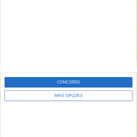
A Google tem procurado melhorar a interação dos
utilizadores do Android com a Play Store e com tudo
o que...
Meta criou uma solução para acabar
com a avalanche de notificações do
WhatsApp
22 MAI 2024
·
ANDROID
COMENTAR
CONCORDO
MAIS OPÇÕES