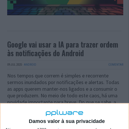
Google vai usar a IA para trazer ordem
às notificações do Android
09 JUL 2025
·
ANDROID
COMENTAR
Nos tempos que correm é simples e recorrente
sermos inundados por notificações e alertas. Todas
as apps querem manter-nos ligados e a consumir o
que produzem. No meio de todo este caos, há uma
novidade importante para breve. Do que se sabe, a
Google vai usar a IA para trazer ordem às
notificações do Android.
Damos valor à sua privacidade