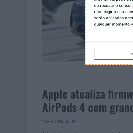
ou recusar o consen
não exigir o seu co
serão aplicadas apen
qualquer momento vol
M
Apple atualiza firm
AirPods 4 com gran
16 SET 2025
·
APPLE