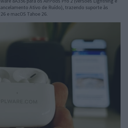
mware 8A356 para os AirPods Pro 2 (versões Lightning e
Cancelamento Ativo de Ruído), trazendo suporte às
S 26 e macOS Tahoe 26.