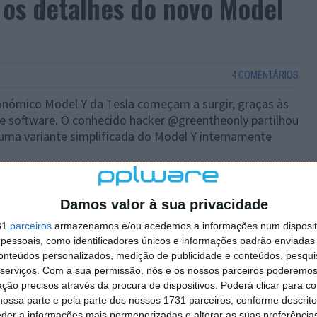
 os detalhes do novo Model
4 COMENTÁRIOS
onómico Model Y da Tesla começam a surgir, graças às
e software. O conhecido hacker @greentheonly partilhou
uma variante simplificada do Model Y internamente
Damos valor à sua privacidade
31
parceiros
armazenamos e/ou acedemos a informações num dispositi
essoais, como identificadores únicos e informações padrão enviadas 
conteúdos personalizados, medição de publicidade e conteúdos, pesqui
serviços.
Com a sua permissão, nós e os nossos parceiros poderemos 
ção precisos através da procura de dispositivos. Poderá clicar para co
ossa parte e pela parte dos nossos 1731 parceiros, conforme descrit
eder a informações mais pormenorizadas e alterar as suas preferência