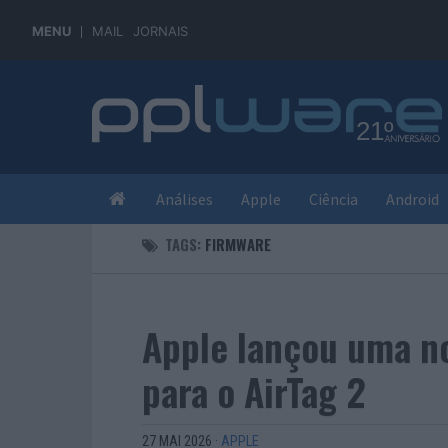
MENU
MAIL
JORNAIS
Análises
Apple
Ciência
Android
TAGS:
FIRMWARE
Apple lançou uma no
para o AirTag 2
27 MAI 2026
·
APPLE