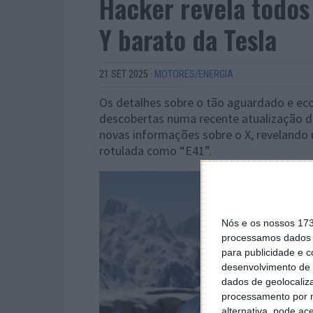
Hacker revela todos
Y barato da Tesla
21 SET 2025
·
MOTORES/ENERGIA
Os detalhes sobre o tão aguardado e ec
descobertas numa recente atualização d
novas informações sobre o X, revelando 
rotulada como “E41”.
Nós e os nossos 17
processamos dados p
para publicidade e 
desenvolvimento de 
dados de geolocaliza
processamento por n
alternativa, pode ac