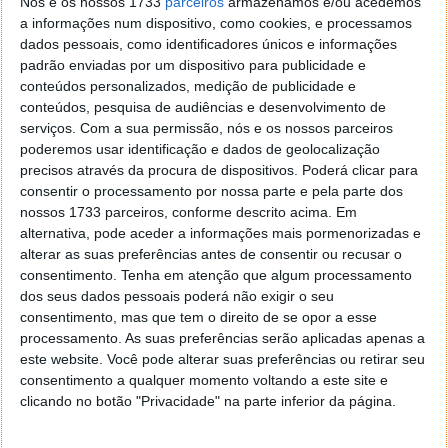
Nós e os nossos 1733
parceiros
armazenamos e/ou acedemos
oficiais tinham desaparecido e deram lugar a
a informações num dispositivo, como cookies, e processamos
designações irónicas, provocatórias e carregadas de
dados pessoais, como identificadores únicos e informações
referências ao universo futebolístico.
padrão enviadas por um dispositivo para publicidade e
conteúdos personalizados, medição de publicidade e
conteúdos, pesquisa de audiências e desenvolvimento de
serviços.
Com a sua permissão, nós e os nossos parceiros
poderemos usar identificação e dados de geolocalização
precisos através da procura de dispositivos. Poderá clicar para
consentir o processamento por nossa parte e pela parte dos
nossos 1733 parceiros, conforme descrito acima. Em
alternativa, pode aceder a informações mais pormenorizadas e
alterar as suas preferências antes de consentir ou recusar o
consentimento.
Tenha em atenção que algum processamento
dos seus dados pessoais poderá não exigir o seu
consentimento, mas que tem o direito de se opor a esse
processamento. As suas preferências serão aplicadas apenas a
este website. Você pode alterar suas preferências ou retirar seu
consentimento a qualquer momento voltando a este site e
clicando no botão "Privacidade" na parte inferior da página.
Google I/O: Gemini e inteligência