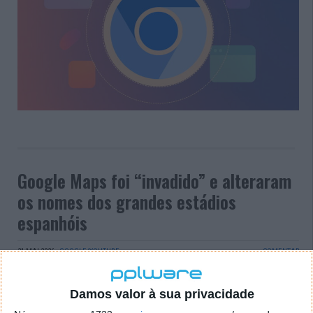
Google Maps foi “invadido” e alteraram
os nomes dos grandes estádios
espanhóis
21 MAI 2026
·
GOOGLE/YOUTUBE
COMENTAR
Durante algumas horas, quem procurou alguns dos
estádios mais emblemáticos do futebol espanhol no
Damos valor à sua privacidade
Google Maps encontrou algo inesperado: os nomes