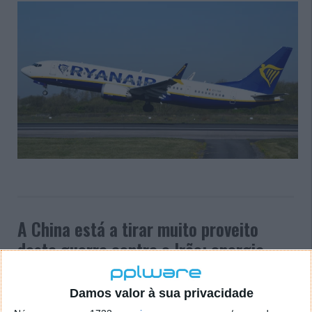
A China está a tirar muito proveito
desta guerra contra o Irão: energia
solar e carros elétricos
Damos valor à sua privacidade
03 MAI 2026
·
MOTORES/ENERGIA
60 COMENTÁRIOS