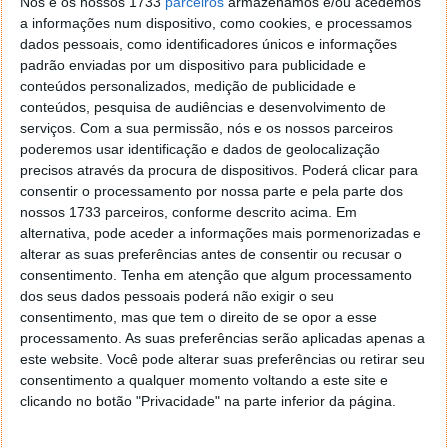
Nós e os nossos 1733
parceiros
armazenamos e/ou acedemos
As exportações de energia solar da China atingiram
a informações num dispositivo, como cookies, e processamos
níveis recorde em março devido à guerra no Irão. Não
dados pessoais, como identificadores únicos e informações
se trata apenas de painéis solares, mas também de
padrão enviadas por um dispositivo para publicidade e
veículos elétricos e baterias, o que demonstra que,
conteúdos personalizados, medição de publicidade e
conteúdos, pesquisa de audiências e desenvolvimento de
quando a situação se torna difícil, procuram-se
serviços.
Com a sua permissão, nós e os nossos parceiros
alternativas.
poderemos usar identificação e dados de geolocalização
precisos através da procura de dispositivos. Poderá clicar para
consentir o processamento por nossa parte e pela parte dos
nossos 1733 parceiros, conforme descrito acima. Em
alternativa, pode aceder a informações mais pormenorizadas e
alterar as suas preferências antes de consentir ou recusar o
consentimento.
Tenha em atenção que algum processamento
dos seus dados pessoais poderá não exigir o seu
consentimento, mas que tem o direito de se opor a esse
processamento. As suas preferências serão aplicadas apenas a
este website. Você pode alterar suas preferências ou retirar seu
consentimento a qualquer momento voltando a este site e
clicando no botão "Privacidade" na parte inferior da página.