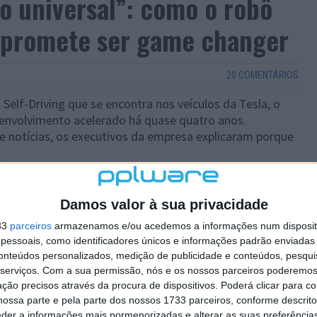
 universal”: como o robô
 promete ser game changer
20 COMENTÁRIOS
elf-Driving que se encontra nos veículos da Tesla, o
nvolvimento acelerado há quase quatro anos.
notícias, os executivos da empresa explicaram porque
Damos valor à sua privacidade
33
parceiros
armazenamos e/ou acedemos a informações num dispositi
essoais, como identificadores únicos e informações padrão enviadas 
conteúdos personalizados, medição de publicidade e conteúdos, pesqui
serviços.
Com a sua permissão, nós e os nossos parceiros poderemos 
ção precisos através da procura de dispositivos. Poderá clicar para co
ossa parte e pela parte dos nossos 1733 parceiros, conforme descrit
eder a informações mais pormenorizadas e alterar as suas preferência