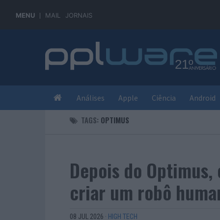
MENU
MAIL
JORNAIS
Análises
Apple
Ciência
Android
TAGS:
OPTIMUS
Depois do Optimus, e
criar um robô huma
08 JUL 2026
·
HIGH TECH