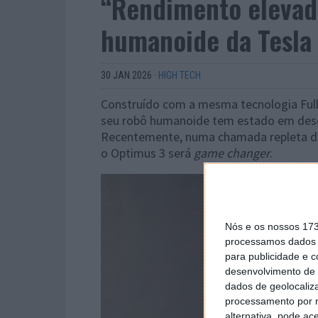
“Rendimento elevado
humanoide da Tesla
30 JAN 2026
·
HIGH TECH
Construído com a mesma tecnologia Full S
seu robô humanoide tem estado em dese
Recentemente, numa chamada repleta de 
o Optimus 3 será
game changer
.
Nós e os nossos 17
processamos dados p
para publicidade e 
desenvolvimento de 
dados de geolocaliza
processamento por n
alternativa, pode ac