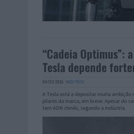
“Cadeia Optimus”: 
Tesla depende fort
04 FEV 2026
·
HIGH TECH
A Tesla está a depositar muita ambição
pilares da marca, em breve. Apesar do c
tem ADN chinês, segundo a indústria.