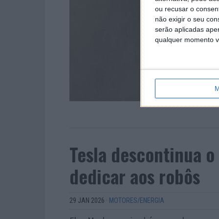
ou recusar o consen
não exigir o seu co
serão aplicadas apen
qualquer momento vol
M
Tesla descontinua o
dedicar aos robôs
29 JAN 2026
·
MOTORES/ENERGIA