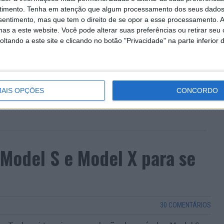
timento.
Tenha em atenção que algum processamento dos seus dados
nsentimento, mas que tem o direito de se opor a esse processamento. A
as a este website. Você pode alterar suas preferências ou retirar seu
tando a este site e clicando no botão "Privacidade" na parte inferior 
AIS OPÇÕES
CONCORDO
 Model S e Model X para se
30 COMENTÁRIOS