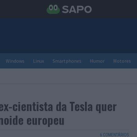
Windows
Linux
Smartphones
Humor
Motores
x-cientista da Tesla quer
noide europeu
6 COMENTÁRIOS