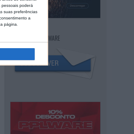
 pessoais poderá
s suas preferências
 consentimento a
da página.
NEWSLETTER PPLWARE