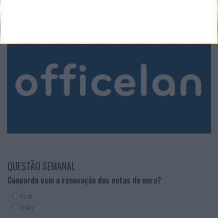
QUESTÃO SEMANAL
Concorda com a renovação das notas de euro?
Sim
Não