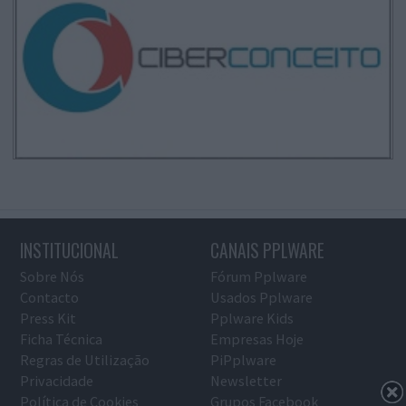
INSTITUCIONAL
CANAIS PPLWARE
Sobre Nós
Fórum Pplware
Contacto
Usados Pplware
Press Kit
Pplware Kids
Ficha Técnica
Empresas Hoje
Regras de Utilização
PiPplware
Privacidade
Newsletter
Política de Cookies
Grupos Facebook