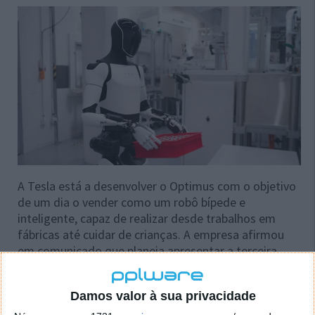
A Tesla está a desenvolver o Optimus com o objetivo
de um dia o vender como um robô bípede e
inteligente, capaz de realizar desde trabalhos em
fábricas até cuidar de crianças. A empresa afirmou
em comunicado que planeia apresentar a terceira
geração do Optimus este trimestre, o seu “primeiro
modelo concebido para produção em massa”.
Damos valor à sua privacidade
Musk disse na conferência telefónica que a Tesla