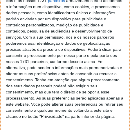
Nós e os nossos 1731
parceiros
armazenamos e/ou acedemos
está a substituir a sua linha de produção dos Model S
a informações num dispositivo, como cookies, e processamos
e Model X em Fremont “por uma linha de produção
dados pessoais, como identificadores únicos e informações
do Optimus com capacidade para 1 milhão de
padrão enviadas por um dispositivo para publicidade e
unidades por ano”. “Como se trata de uma cadeia de
conteúdos personalizados, medição de publicidade e
conteúdos, pesquisa de audiências e desenvolvimento de
abastecimento completamente nova”, disse Musk,
serviços.
Com a sua permissão, nós e os nossos parceiros
“não há praticamente nada da cadeia de
poderemos usar identificação e dados de geolocalização
abastecimento existente no Optimus”. A Tesla espera
precisos através da procura de dispositivos. Poderá clicar para
aumentar o número de funcionários na fábrica de
consentir o processamento por nossa parte e pela parte dos
Fremont, acrescentou Musk, “e aumentar
nossos 1731 parceiros, conforme descrito acima. Em
significativamente a produção”.
alternativa, pode aceder a informações mais pormenorizadas e
alterar as suas preferências antes de consentir ou recusar o
consentimento.
Tenha em atenção que algum processamento
dos seus dados pessoais poderá não exigir o seu
Leia também:
consentimento, mas que tem o direito de se opor a esse
processamento. As suas preferências serão aplicadas apenas a
este website. Você pode alterar suas preferências ou retirar seu
consentimento a qualquer momento voltando a este site e
clicando no botão "Privacidade" na parte inferior da página.