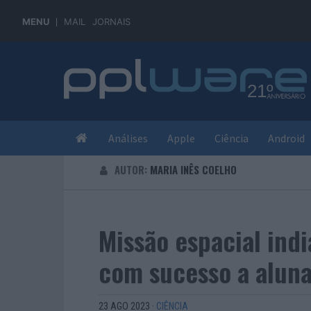
MENU
MAIL
JORNAIS
Análises
Apple
Ciência
Android
AUTOR:
MARIA INÊS COELHO
Missão espacial in
com sucesso a alun
23 AGO 2023
·
CIÊNCIA