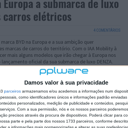
 a Europa a submarca de luxo
 carros elétricos
4 COMENTÁRIOS
marca BYD na Europa e a sua ambição quer
marcas de carros do território. Com o IAA Mobility à
ecer mais alguns modelos que irão chegar à Europa nos
o lançamento oficial da sua submarca de luxo DENZA.
Damos valor à sua privacidade
33
parceiros
armazenamos e/ou acedemos a informações num dispositi
essoais, como identificadores únicos e informações padrão enviadas 
conteúdos personalizados, medição de publicidade e conteúdos, pesqui
serviços.
Com a sua permissão, nós e os nossos parceiros poderemos 
ção precisos através da procura de dispositivos. Poderá clicar para co
ossa parte e pela parte dos nossos 1733 parceiros, conforme descrit
eder a informações mais pormenorizadas e alterar as suas preferência