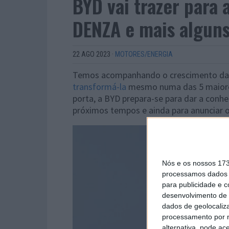
BYD vai trazer para
DENZA e mais alguns
22 AGO 2023
·
MOTORES/ENERGIA
Temos acompanhando o crescimento da 
transformá-la
mesmo numa das 5 maiores 
porta, a BYD prepara-se para dar a conh
próximos tempos e ainda para anunciar 
Nós e os nossos 17
processamos dados p
para publicidade e 
desenvolvimento de 
dados de geolocaliza
processamento por n
alternativa, pode ac