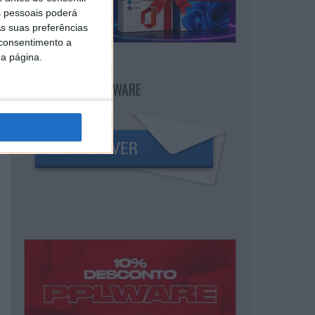
 pessoais poderá
s suas preferências
 consentimento a
da página.
NEWSLETTER PPLWARE