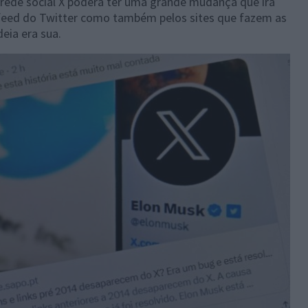
rede social X poderá ter uma grande mudança que irá
 feed do Twitter como também pelos sites que fazem as
deia era sua.