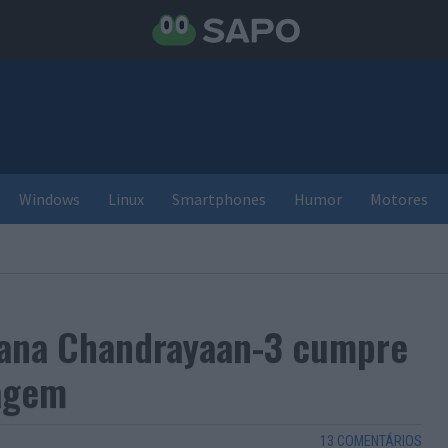
Windows
Linux
Smartphones
Humor
Motores
diana Chandrayaan-3 cumpre
agem
13 COMENTÁRIOS