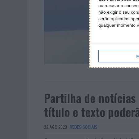
ou recusar o consen
não exigir o seu co
serão aplicadas apen
qualquer momento vol
M
Partilha de notícias
título e texto pode
22 AGO 2023
·
REDES SOCIAIS