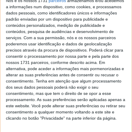
Nós e os nossos 1731
parceiros
armazenamos e/ou acedemos
práticas monopolistas. A UE acredita que esta
a informações num dispositivo, como cookies, e processamos
medida pode violar as regras da concorrência.
dados pessoais, como identificadores únicos e informações
padrão enviadas por um dispositivo para publicidade e
conteúdos personalizados, medição de publicidade e
conteúdos, pesquisa de audiências e desenvolvimento de
serviços.
Com a sua permissão, nós e os nossos parceiros
poderemos usar identificação e dados de geolocalização
precisos através da procura de dispositivos. Poderá clicar para
consentir o processamento por nossa parte e pela parte dos
nossos 1731 parceiros, conforme descrito acima. Em
alternativa, pode aceder a informações mais pormenorizadas e
alterar as suas preferências antes de consentir ou recusar o
consentimento.
Tenha em atenção que algum processamento
dos seus dados pessoais poderá não exigir o seu
consentimento, mas que tem o direito de se opor a esse
processamento. As suas preferências serão aplicadas apenas a
este website. Você pode alterar suas preferências ou retirar seu
consentimento a qualquer momento voltando a este site e
DeepSeek desafia a concorrência! Parte
clicando no botão "Privacidade" na parte inferior da página.
do código-fonte desta IA ​​será aberto a