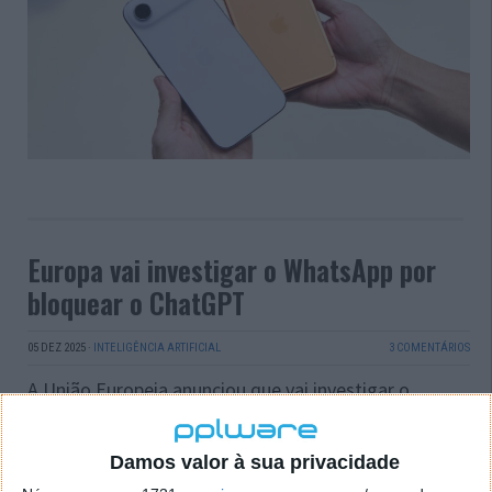
Europa vai investigar o WhatsApp por
bloquear o ChatGPT
05 DEZ 2025
·
INTELIGÊNCIA ARTIFICIAL
3 COMENTÁRIOS
A União Europeia anunciou que vai investigar o
WhatsApp por bloquear o ChatGPT. Apenas alguns
dias após ter confirmado que iria banir os chatbots
Damos valor à sua privacidade
de IA na sua plataforma, a Comissão Europeia
revelou que irá investigar a empresa por possíveis