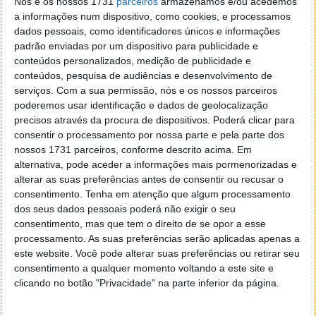
Nós e os nossos 1731
parceiros
armazenamos e/ou acedemos
a informações num dispositivo, como cookies, e processamos
dados pessoais, como identificadores únicos e informações
padrão enviadas por um dispositivo para publicidade e
PRÓXIMO ARTIGO
conteúdos personalizados, medição de publicidade e
Análise Hisense 32S5Q: uma das propostas mais
conteúdos, pesquisa de audiências e desenvolvimento de
completas no segmento das 32″
serviços.
Com a sua permissão, nós e os nossos parceiros
poderemos usar identificação e dados de geolocalização
precisos através da procura de dispositivos. Poderá clicar para
ARTIGO ANTERIOR
consentir o processamento por nossa parte e pela parte dos
E Porque Hoje é Sexta
nossos 1731 parceiros, conforme descrito acima. Em
alternativa, pode aceder a informações mais pormenorizadas e
alterar as suas preferências antes de consentir ou recusar o
consentimento.
Tenha em atenção que algum processamento
dos seus dados pessoais poderá não exigir o seu
consentimento, mas que tem o direito de se opor a esse
processamento. As suas preferências serão aplicadas apenas a
este website. Você pode alterar suas preferências ou retirar seu
consentimento a qualquer momento voltando a este site e
clicando no botão "Privacidade" na parte inferior da página.