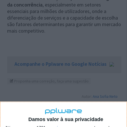
da concorrência
, especialmente em setores
essenciais para milhões de utilizadores, onde a
diferenciação de serviços e a capacidade de escolha
são fatores determinantes para garantir um mercado
mais competitivo.
Acompanhe o Pplware no Google Notícias
Proponha uma correção, faça uma sugestão
Autor:
Ana Sofia Neto
Damos valor à sua privacidade
Tags:
Accenture
Autoridade da Concorrência
concorrência
Meo
multa
NOS
telecomunicações
vodafone