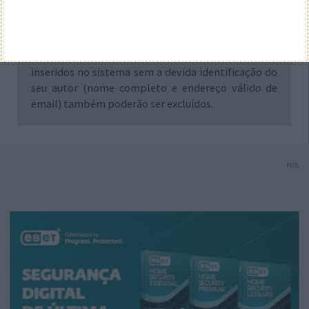
desde já, no direito de excluir comentários e textos
que julgar ofensivos, difamatórios, caluniosos,
preconceituosos ou de alguma forma prejudiciais a
terceiros. Textos de caráter promocional ou
inseridos no sistema sem a devida identificação do
seu autor (nome completo e endereço válido de
email) também poderão ser excluídos.
PUB