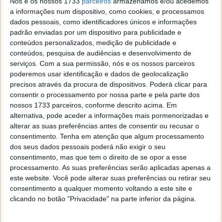
Nós e os nossos 1733
parceiros
armazenamos e/ou acedemos
desenvolvimento não se destina a melhorar a
a informações num dispositivo, como cookies, e processamos
produtividade, mas sim a dar uma sensação
dados pessoais, como identificadores únicos e informações
diferente ao perfil de cada utilizador na plataforma.
padrão enviadas por um dispositivo para publicidade e
conteúdos personalizados, medição de publicidade e
conteúdos, pesquisa de audiências e desenvolvimento de
serviços.
Com a sua permissão, nós e os nossos parceiros
poderemos usar identificação e dados de geolocalização
precisos através da procura de dispositivos. Poderá clicar para
consentir o processamento por nossa parte e pela parte dos
nossos 1733 parceiros, conforme descrito acima. Em
alternativa, pode aceder a informações mais pormenorizadas e
alterar as suas preferências antes de consentir ou recusar o
consentimento.
Tenha em atenção que algum processamento
dos seus dados pessoais poderá não exigir o seu
consentimento, mas que tem o direito de se opor a esse
processamento. As suas preferências serão aplicadas apenas a
este website. Você pode alterar suas preferências ou retirar seu
consentimento a qualquer momento voltando a este site e
WhatsApp ativou uma novidade e já não
clicando no botão "Privacidade" na parte inferior da página.
podemos captar imagens de perfil dos