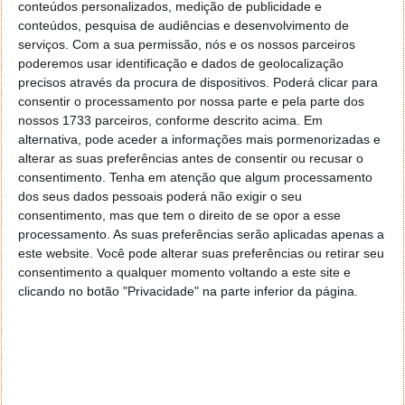
utilizador vai responder a várias perguntas num vídeo
conteúdos personalizados, medição de publicidade e
e depois a IA vai encarregar-se de verificar se a
conteúdos, pesquisa de audiências e desenvolvimento de
serviços.
Com a sua permissão, nós e os nossos parceiros
pessoa do vídeo corresponde à do perfil.
poderemos usar identificação e dados de geolocalização
Para além disso é ainda indicado que futuramente
precisos através da procura de dispositivos. Poderá clicar para
consentir o processamento por nossa parte e pela parte dos
haverá uma nova atualização onde os utilizadores
nossos 1733 parceiros, conforme descrito acima. Em
apenas vão poder falar com perfis verificados.
alternativa, pode aceder a informações mais pormenorizadas e
alterar as suas preferências antes de consentir ou recusar o
consentimento.
Tenha em atenção que algum processamento
dos seus dados pessoais poderá não exigir o seu
Este artigo tem mais de um ano
consentimento, mas que tem o direito de se opor a esse
processamento. As suas preferências serão aplicadas apenas a
este website. Você pode alterar suas preferências ou retirar seu
consentimento a qualquer momento voltando a este site e
Acompanhe o Pplware no Google Notícias
clicando no botão "Privacidade" na parte inferior da página.
Proponha uma correção, faça uma sugestão
Autor:
Marisa Pinto