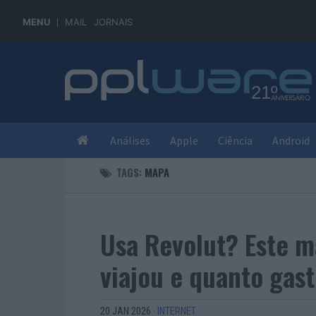
MENU
MAIL
JORNAIS
Análises
Apple
Ciência
Android
TAGS:
MAPA
Usa Revolut? Este m
viajou e quanto gas
20 JAN 2026
·
INTERNET