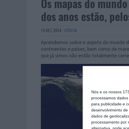
Os mapas do mundo 
dos anos estão, pelo
19 DEZ 2024
·
CIÊNCIA
Aprendemos sobre o aspeto do mundo des
continentes e países, bem como de mar
que já vimos não estão totalmente corre
Nós e os nossos 17
processamos dados p
para publicidade e 
desenvolvimento de 
dados de geolocaliza
processamento por n
alternativa, pode ac