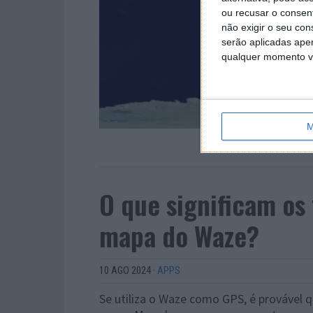
ou recusar o consen
não exigir o seu co
serão aplicadas apen
qualquer momento vol
M
O que significam o
mapa do Waze?
10 AGO 2024
·
APPS
Se utiliza o Waze como GPS, é provável 