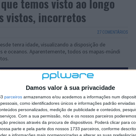
que temos visto ao longo
s vistos, incorretos
27 COMENTÁRIOS
de tenra idade, visualizando a disposição de
es e oceanos. Aparentemente, todos os mapas-múndi
tos.
Damos valor à sua privacidade
33
parceiros
armazenamos e/ou acedemos a informações num dispositi
essoais, como identificadores únicos e informações padrão enviadas 
conteúdos personalizados, medição de publicidade e conteúdos, pesqui
serviços.
Com a sua permissão, nós e os nossos parceiros poderemos 
ção precisos através da procura de dispositivos. Poderá clicar para co
ossa parte e pela parte dos nossos 1733 parceiros, conforme descrit
eder a informações mais pormenorizadas e alterar as suas preferência