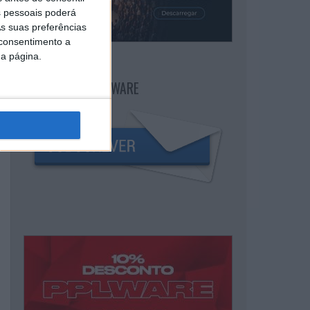
 pessoais poderá
s suas preferências
 consentimento a
da página.
NEWSLETTER PPLWARE