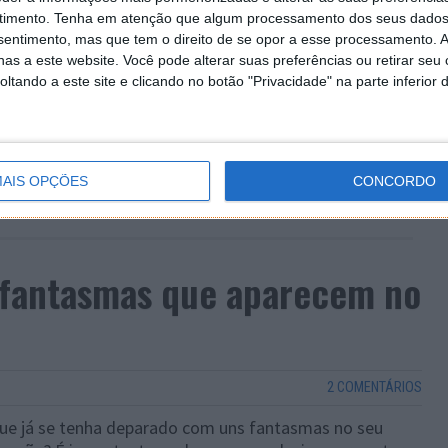
timento.
Tenha em atenção que algum processamento dos seus dados
nsentimento, mas que tem o direito de se opor a esse processamento. A
as a este website. Você pode alterar suas preferências ou retirar seu
tando a este site e clicando no botão "Privacidade" na parte inferior 
AIS OPÇÕES
CONCORDO
s fantasmas que aparecem no
2 COMENTÁRIOS
que já se tenha deparado com uns fantasmas no seu