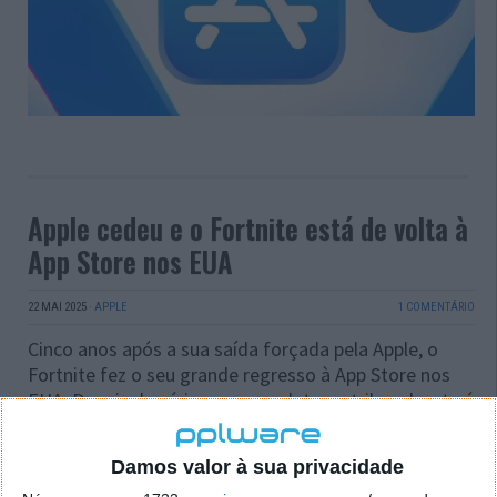
Apple cedeu e o Fortnite está de volta à
App Store nos EUA
22 MAI 2025
·
APPLE
1 COMENTÁRIO
Cinco anos após a sua saída forçada pela Apple, o
Fortnite fez o seu grande regresso à App Store nos
EUA. Depois de vários anos em luta no tribunal, esta é
uma derrota para o fabricante do iPhone e do iPad,
ao mesmo tempo que é uma vitória amarga para a
Damos valor à sua privacidade
Epic Games.