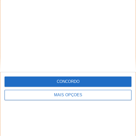
A Apple revelou os vencedores dos Prémios App
Store 2024, distinguindo 17 aplicações e jogos que
ajudaram os utilizadores a...
Apple ganha tempo no Brasil porque
tribunal anula decisão imposta à App
Store
07 DEZ 2024
·
APPLE
2 COMENTÁRIOS
CONCORDO
MAIS OPÇÕES