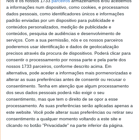
Nós e os nossos 1733
parceiros
armazenamos e/ou acedemos
a informações num dispositivo, como cookies, e processamos
dados pessoais, como identificadores únicos e informações
padrão enviadas por um dispositivo para publicidade e
conteúdos personalizados, medição de publicidade e
conteúdos, pesquisa de audiências e desenvolvimento de
serviços.
Com a sua permissão, nós e os nossos parceiros
poderemos usar identificação e dados de geolocalização
precisos através da procura de dispositivos. Poderá clicar para
consentir o processamento por nossa parte e pela parte dos
nossos 1733 parceiros, conforme descrito acima. Em
alternativa, pode aceder a informações mais pormenorizadas e
alterar as suas preferências antes de consentir ou recusar o
consentimento.
Tenha em atenção que algum processamento
dos seus dados pessoais poderá não exigir o seu
consentimento, mas que tem o direito de se opor a esse
Apple coloca alertas nas aplicações da
processamento. As suas preferências serão aplicadas apenas a
UE que não usam pagamentos da App
este website. Você pode alterar suas preferências ou retirar seu
consentimento a qualquer momento voltando a este site e
Store
clicando no botão "Privacidade" na parte inferior da página.
18 MAI 2025
·
APPLE
5 COMENTÁRIOS