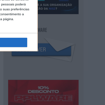
 pessoais poderá
s suas preferências
 consentimento a
da página.
NEWSLETTER PPLWARE