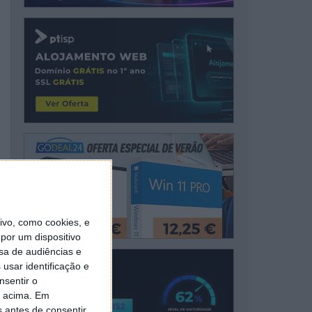
vo, como cookies, e
por um dispositivo
sa de audiências e
usar identificação e
nsentir o
o acima. Em
s antes de consentir