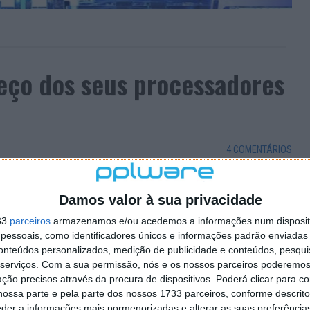
eço dos seus processadores
4 COMENTÁRIOS
não está nada famoso. São muitas as notícias que nos
e basta irmos às compras para vermos que os produtos
Damos valor à sua privacidade
33
parceiros
armazenamos e/ou acedemos a informações num dispositi
 os equipamentos tecnológicos sofram com esta
essoais, como identificadores únicos e informações padrão enviadas 
conteúdos personalizados, medição de publicidade e conteúdos, pesqui
a Intel aumentou o preço dos seus processadores Core
serviços.
Com a sua permissão, nós e os nossos parceiros poderemos 
ção precisos através da procura de dispositivos. Poderá clicar para co
ossa parte e pela parte dos nossos 1733 parceiros, conforme descrit
eder a informações mais pormenorizadas e alterar as suas preferência