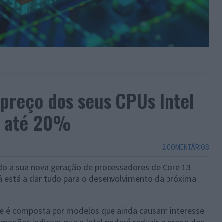
 preço dos seus CPUs Intel
o até 20%
2 COMENTÁRIOS
do a sua nova geração de processadores de Core 13
á está a dar tudo para o desenvolvimento da próxima
ake é composta por modelos que ainda causam interesse
ormações indicam que a Intel poderá reduzir o preço dos