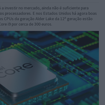
 investir no mercado, ainda não é suficiente para
dos processadores. E nos Estados Unidos há agora boas
 os CPUs da geração Alder Lake da 12ª geração estão
ore i9 por cerca de 300 euros.