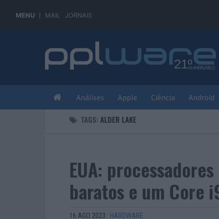
MENU
MAIL
JORNAIS
Análises
Apple
Ciência
Android
TAGS:
ALDER LAKE
EUA: processadores 
baratos e um Core i9
16 AGO 2023
·
HARDWARE