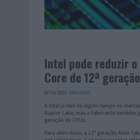
Intel pode reduzir o
Core de 12ª geraçã
02 FEV 2023
·
HARDWARE
A Intel já tem há algum tempo no merca
Raptor Lake, mas a fabricante também j
geração de CPUs.
Para além disso, a 12ª geração Alder L
nos utilizadores. E as mais recentes inf