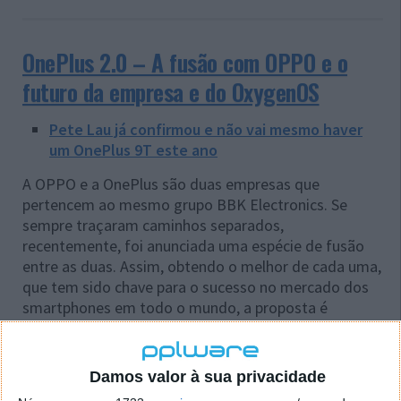
OnePlus 2.0 – A fusão com OPPO e o
futuro da empresa e do OxygenOS
Pete Lau já confirmou e não vai mesmo haver
um OnePlus 9T este ano
A OPPO e a OnePlus são duas empresas que
pertencem ao mesmo grupo BBK Electronics. Se
sempre traçaram caminhos separados,
recentemente, foi anunciada uma espécie de fusão
entre as duas. Assim, obtendo o melhor de cada uma,
que tem sido chave para o sucesso no mercado dos
smartphones em todo o mundo, a proposta é
oferecer algo ainda melhor aos consumidores.
Numa publicação no seu blog, a OnePlus, pelo seu
Damos valor à sua privacidade
CEO Pete Lau, falou um pouco daquilo que tem