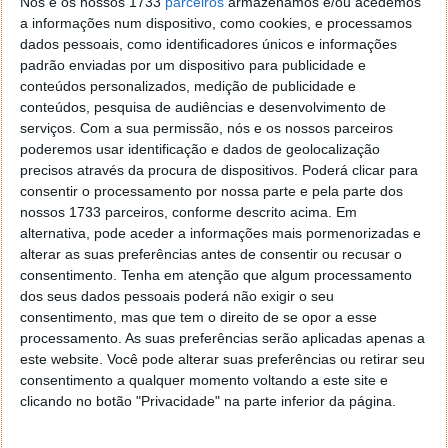
Nós e os nossos 1733
parceiros
armazenamos e/ou acedemos
planeado para o futuro. A OnePlus 2.0 está a chegar.
a informações num dispositivo, como cookies, e processamos
dados pessoais, como identificadores únicos e informações
padrão enviadas por um dispositivo para publicidade e
conteúdos personalizados, medição de publicidade e
conteúdos, pesquisa de audiências e desenvolvimento de
serviços.
Com a sua permissão, nós e os nossos parceiros
poderemos usar identificação e dados de geolocalização
precisos através da procura de dispositivos. Poderá clicar para
consentir o processamento por nossa parte e pela parte dos
nossos 1733 parceiros, conforme descrito acima. Em
alternativa, pode aceder a informações mais pormenorizadas e
alterar as suas preferências antes de consentir ou recusar o
consentimento.
Tenha em atenção que algum processamento
dos seus dados pessoais poderá não exigir o seu
Asus Zenfone 8 Flip – um ecrã infinito,
consentimento, mas que tem o direito de se opor a esse
câmaras que rodam… será que vale a
processamento. As suas preferências serão aplicadas apenas a
este website. Você pode alterar suas preferências ou retirar seu
pena?
consentimento a qualquer momento voltando a este site e
clicando no botão "Privacidade" na parte inferior da página.
O Asus Zenfone 8 Flip é um smartphone de topo
lançado em maio deste ano. A proposta pretende