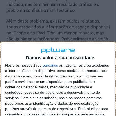
indicado, não tem nenhum resultado prático e o
problema continua a manifestar-se.
Além deste problema, existem outros relatados,
todos associados à informação do espaço disponível
no iPhone e no iPad. Têm um menor impacto, mas
são igualmente incómodos. Provavelmente a versão
15.1, já em testes, poderá resolver estes problemas,
deixando bem longe
o cenário
que aconteceu
quando o iOS 14 começou a ser usado.
Damos valor à sua privacidade
Nós e os nossos 1733
parceiros
armazenamos e/ou acedemos
a informações num dispositivo, como cookies, e processamos
dados pessoais, como identificadores únicos e informações
padrão enviadas por um dispositivo para publicidade e
conteúdos personalizados, medição de publicidade e
conteúdos, pesquisa de audiências e desenvolvimento de
serviços.
Com a sua permissão, nós e os nossos parceiros
poderemos usar identificação e dados de geolocalização
precisos através da procura de dispositivos. Poderá clicar para
consentir o processamento por nossa parte e pela parte dos