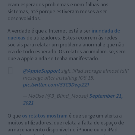
eram esperados problemas e nem falhas nos
sistemas, até porque estiveram meses a ser
desenvolvidos.
A verdade é que a Internet está a ser
inundada de
queixas
de utilizadores. Estes recorrem às redes
sociais para relatar um problema anormal e que não
era de todo esperado. Os relatos acumulam-se, sem
que a Apple ainda se tenha manifestado.
@AppleSupport
sigh..'iPad storage almost full'
message after installing IOS 15.
pic.twitter.com/S3C3DwpZZI
— MoOse (@3_Blind_Moose)
September 21,
2021
O que
os relatos mostram
é que surge um alerta a
muitos utilizadores, que relata a falta de espaço de
armazenamento disponível no iPhone ou no iPad.