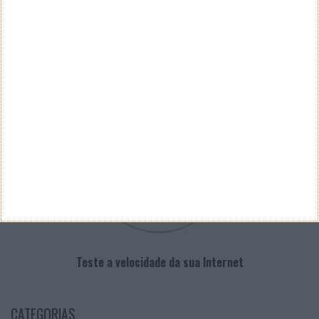
PUB
VELOCÍMETRO PPLWARE
Teste a velocidade da sua Internet
CATEGORIAS