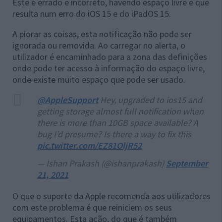
Este é errado e incorreto, havendo espaço livre e que
resulta num erro do iOS 15 e do iPadOS 15.
A piorar as coisas, esta notificação não pode ser
ignorada ou removida. Ao carregar no alerta, o
utilizador é encaminhado para a zona das definições
onde pode ter acesso à informação do espaço livre,
onde existe muito espaço que pode ser usado.
@AppleSupport
Hey, upgraded to ios15 and
getting storage almost full notification when
there is more than 10GB space available? A
bug I’d presume? Is there a way to fix this
pic.twitter.com/EZ81OljR52
— Ishan Prakash (@ishanprakash)
September
21, 2021
O que o suporte da Apple recomenda aos utilizadores
com este problema é que reiniciem os seus
equipamentos. Esta ação, do que é também