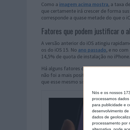
Como a
imagem acima mostra
, a taxa d
que certamente irá crescer de forma sus
corresponde a quase metade do que o iO
Fatores que podem justificar o a
A versão anterior do iOS atingiu rapida
os do iOS 15. No
ano passado
, e no com
14,5% de quota de instalação no iPhone
Há alguns fatores que aqui podem contar
não foi a mais positiva, o que coloca aqu
que esse mesmo sistema terá, pode esta
Nós e os nossos 17
processamos dados p
para publicidade e 
desenvolvimento de 
dados de geolocaliza
processamento por n
alternativa, pode ac