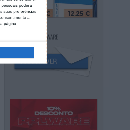
 pessoais poderá
s suas preferências
 consentimento a
da página.
NEWSLETTER PPLWARE