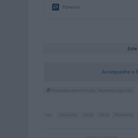
Este
Acompanhe o P
Proponha uma correção, faça uma sugestão
Tags:
instalações
iOS 14
iOS 15
iPhone/iPod
ARTIGO ANTERIOR