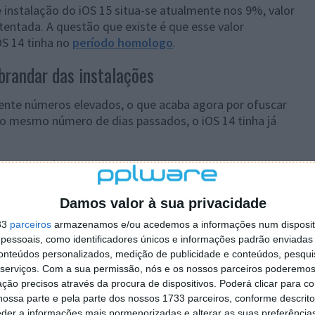
e instalação do iOS 15 situa-se atualmente nos 9%, valor
tentada. A questão que existe é que esse valor
S 14 tinha no
período homologo
.
brandar das instalações
mente números elevados, o que acaba agora por ofuscar
 o mesmo número de dias passados, o iOS 14 tinha já
.
. A experiência para quem instalou de imediato o iOS 14
i um travão. Por outro lado, a
garantia de atualizações
r a abrandar a adoção do iOS 15 no iPhone.
Damos valor à sua privacidade
33
parceiros
armazenamos e/ou acedemos a informações num dispositi
essoais, como identificadores únicos e informações padrão enviadas 
conteúdos personalizados, medição de publicidade e conteúdos, pesqui
serviços.
Com a sua permissão, nós e os nossos parceiros poderemos 
ção precisos através da procura de dispositivos. Poderá clicar para co
ossa parte e pela parte dos nossos 1733 parceiros, conforme descrit
eder a informações mais pormenorizadas e alterar as suas preferência