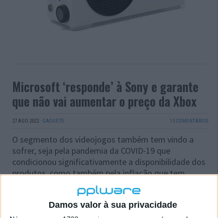
Microsoft ‘responde’ à Sony e garante
que não vai aumentar o preço da Xbox
27 AGO 2022
·
GADGETS
13 COMENTÁRIOS
O segmento dos videojogos também tem vindo a
sofrer, seja pela pandemia da COVID-19 que
condicionou significativamente a disponibilidade dos
produtos, como também pela inflação que tem
levado a um aumento do valor de determinados
equipamentos.
Damos valor à sua privacidade
Neste sentido, recentemente a Sony confirmou que