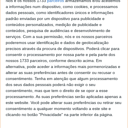
Nós e os nossos 1733
parceiros
armazenamos e/ou acedemos
iria aumentar o preço da sua consola PlayStation 5
a informações num dispositivo, como cookies, e processamos
em 50 euros. E agora a Microsoft ‘responde’ à rival ao
dados pessoais, como identificadores únicos e informações
garantir que não vai aumentar o preço da sua Xbox.
padrão enviadas por um dispositivo para publicidade e
conteúdos personalizados, medição de publicidade e
conteúdos, pesquisa de audiências e desenvolvimento de
serviços.
Com a sua permissão, nós e os nossos parceiros
poderemos usar identificação e dados de geolocalização
precisos através da procura de dispositivos. Poderá clicar para
consentir o processamento por nossa parte e pela parte dos
nossos 1733 parceiros, conforme descrito acima. Em
alternativa, pode aceder a informações mais pormenorizadas e
alterar as suas preferências antes de consentir ou recusar o
consentimento.
Tenha em atenção que algum processamento
dos seus dados pessoais poderá não exigir o seu
consentimento, mas que tem o direito de se opor a esse
processamento. As suas preferências serão aplicadas apenas a
este website. Você pode alterar suas preferências ou retirar seu
consentimento a qualquer momento voltando a este site e
clicando no botão "Privacidade" na parte inferior da página.
Xbox Series X e S já venderam mais do