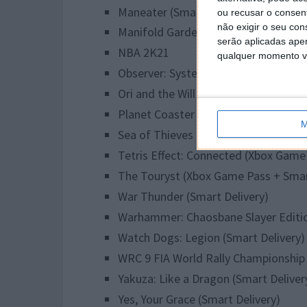
Maneater (Smart Delivery)
ou recusar o consen
não exigir o seu co
Manifold Garden (Smart Delivery)
serão aplicadas apen
NBA 2K21
qualquer momento vol
Observer: System Redux
Ori and the Will of the Wisps (Xbox 
Planet Coaster (Smart Delivery)
M
Sea of Thieves (Xbox Game Pass + Sm
Tetris Effect: Connected (Xbox Game
The Touryst (Xbox Game Pass + Smar
War Thunder (Smart Delivery)
Warhammer: Chaosbane Slayer Editi
Watch Dogs: Legion (Smart Delivery)
WRC 9 FIA World Rally Championship 
Yakuza: Like a Dragon (Smart Deliver
Yes, Your Grace (Smart Delivery)