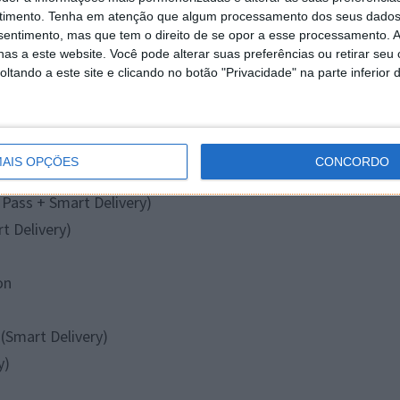
timento.
Tenha em atenção que algum processamento dos seus dados
nsentimento, mas que tem o direito de se opor a esse processamento. A
as a este website. Você pode alterar suas preferências ou retirar seu
tando a este site e clicando no botão "Privacidade" na parte inferior 
Game Pass + Smart Delivery)
AIS OPÇÕES
CONCORDO
art Delivery)
 Pass + Smart Delivery)
t Delivery)
on
(Smart Delivery)
y)