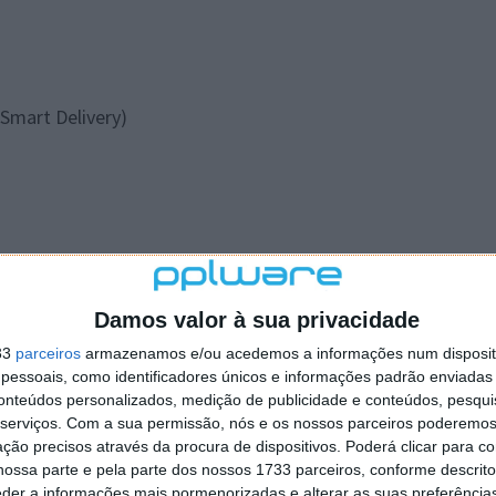
Smart Delivery)
Damos valor à sua privacidade
mart Delivery)
33
parceiros
armazenamos e/ou acedemos a informações num dispositi
essoais, como identificadores únicos e informações padrão enviadas 
ivery)
conteúdos personalizados, medição de publicidade e conteúdos, pesqui
rt Delivery)
serviços.
Com a sua permissão, nós e os nossos parceiros poderemos 
elivery)
ção precisos através da procura de dispositivos. Poderá clicar para co
ossa parte e pela parte dos nossos 1733 parceiros, conforme descrit
eder a informações mais pormenorizadas e alterar as suas preferência