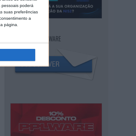
 pessoais poderá
s suas preferências
 consentimento a
da página.
NEWSLETTER PPLWARE