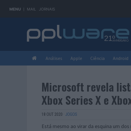
MENU
MAIL
JORNAIS
Análises
Apple
Ciência
Android
Microsoft revela lis
Xbox Series X e Xbox
18 OUT 2020
·
JOGOS
Está mesmo ao virar da esquina um dos