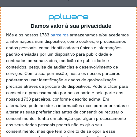
Portanto, se estava a pensar comprar alguma destas
consolas da mais recente geração da Microsoft e da
Sony, já sabe o que o espera na hora de pagar.
Damos valor à sua privacidade
Nós e os nossos 1733
parceiros
armazenamos e/ou acedemos
a informações num dispositivo, como cookies, e processamos
dados pessoais, como identificadores únicos e informações
Este artigo tem mais de um ano
padrão enviadas por um dispositivo para publicidade e
conteúdos personalizados, medição de publicidade e
conteúdos, pesquisa de audiências e desenvolvimento de
serviços.
Com a sua permissão, nós e os nossos parceiros
Fonte:
Windows Central
poderemos usar identificação e dados de geolocalização
Neste artigo:
consola
,
Microsoft
,
PlayStation 5
,
preço
,
Sony
,
precisos através da procura de dispositivos. Poderá clicar para
xbox
,
Xbox Series S
,
Xbox Series X
consentir o processamento por nossa parte e pela parte dos
nossos 1733 parceiros, conforme descrito acima. Em
Acompanhe o Pplware no Google Notícias
alternativa, pode aceder a informações mais pormenorizadas e
alterar as suas preferências antes de consentir ou recusar o
consentimento.
Tenha em atenção que algum processamento
Proponha uma correção, faça uma sugestão
dos seus dados pessoais poderá não exigir o seu
consentimento, mas que tem o direito de se opor a esse