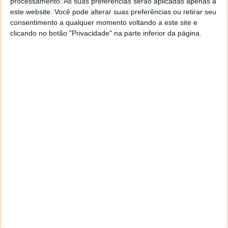
processamento. As suas preferências serão aplicadas apenas a
Autor:
Marisa Pinto
este website. Você pode alterar suas preferências ou retirar seu
consentimento a qualquer momento voltando a este site e
clicando no botão "Privacidade" na parte inferior da página.
PRÓXIMO ARTIGO
War Park, um parque de diversões para tanques de
guerra
ARTIGO ANTERIOR
Sabia que pode agendar a renovação da carta de
condução?