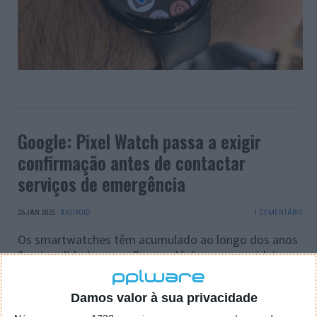
Google: Pixel Watch passa a exigir
confirmação antes de contactar
serviços de emergência
26 JAN 2025
·
ANDROID
1 COMENTÁRIO
Os smartwatches têm acumulado ao longo dos anos
funcionalidades que vão para lá do que era a ideia
original. Já conseguem recolher dados sobre o bem-
estar dos utilizadores e até alertar em situações e
Damos valor à sua privacidade
emergência. A Google mudou agora uma