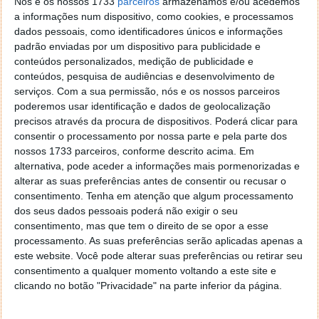
Nós e os nossos 1733
parceiros
armazenamos e/ou acedemos
funcionalidade importante e o Pixel Watch passa a
a informações num dispositivo, como cookies, e processamos
exigir confirmação antes de contactar serviços de
dados pessoais, como identificadores únicos e informações
emergência.
padrão enviadas por um dispositivo para publicidade e
conteúdos personalizados, medição de publicidade e
conteúdos, pesquisa de audiências e desenvolvimento de
serviços.
Com a sua permissão, nós e os nossos parceiros
poderemos usar identificação e dados de geolocalização
precisos através da procura de dispositivos. Poderá clicar para
consentir o processamento por nossa parte e pela parte dos
nossos 1733 parceiros, conforme descrito acima. Em
alternativa, pode aceder a informações mais pormenorizadas e
alterar as suas preferências antes de consentir ou recusar o
consentimento.
Tenha em atenção que algum processamento
dos seus dados pessoais poderá não exigir o seu
consentimento, mas que tem o direito de se opor a esse
processamento. As suas preferências serão aplicadas apenas a
este website. Você pode alterar suas preferências ou retirar seu
consentimento a qualquer momento voltando a este site e
Atualização do Pixel Watch de
clicando no botão "Privacidade" na parte inferior da página.
novembro traz o Wear OS 5 para todos