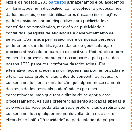
Nós e os nossos 1733
parceiros
armazenamos e/ou acedemos
a informações num dispositivo, como cookies, e processamos
Embora isto exija mais interação (o que pode ser
dados pessoais, como identificadores únicos e informações
difícil durante uma emergência real), também parece
padrão enviadas por um dispositivo para publicidade e
muito menos provável que resulte em chamadas de
conteúdos personalizados, medição de publicidade e
emergência acidentais e indesejadas. A Google já
conteúdos, pesquisa de audiências e desenvolvimento de
partilhou que esta mudança não só
já está a chegar
,
serviços.
Com a sua permissão, nós e os nossos parceiros
como este novo comportamento de pressionar
poderemos usar identificação e dados de geolocalização
durante três segundos se tornará o padrão para o
precisos através da procura de dispositivos. Poderá clicar para
SOS de emergência.
consentir o processamento por nossa parte e pela parte dos
nossos 1733 parceiros, conforme descrito acima. Em
Embora os utilizadores possam voltar à antiga
alternativa, pode aceder a informações mais pormenorizadas e
funcionalidade de chamada automática, a menos que
alterar as suas preferências antes de consentir ou recusar o
cancele, terá de a alterar manualmente. Para isso, e
consentimento.
Tenha em atenção que algum processamento
dos seus dados pessoais poderá não exigir o seu
num smartwatch Pixel, têm de navegar até
consentimento, mas que tem o direito de se opor a esse
Definições > Segurança e emergência > SOS de
processamento. As suas preferências serão aplicadas apenas a
emergência > Formas de iniciar o SOS.
este website. Você pode alterar suas preferências ou retirar seu
consentimento a qualquer momento voltando a este site e
A Google esclarece ainda que após a ativação deste
clicando no botão "Privacidade" na parte inferior da página.
modo, têm 20 segundos para confirmar
pressionando e segurando o ecrã. Quem não