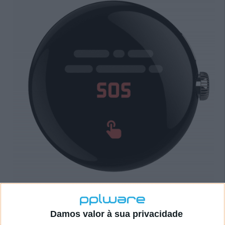
A Google lança nos Pixel Watch dentro de
Damos valor à sua privacidade
dias