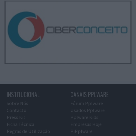
INSTITUCIONAL
CANAIS PPLWARE
Sobre Nós
Fórum Pplware
Contacto
Usados Pplware
Press Kit
Pplware Kids
Ficha Técnica
Empresas Hoje
Regras de Utilização
PiPplware