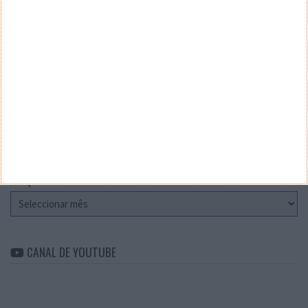
Teste a velocidade da sua Internet
CATEGORIAS
Categorias
ARQUIVO
Arquivo
CANAL DE YOUTUBE