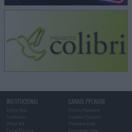
INSTITUCIONAL
CANAIS PPLWARE
Sobre Nós
Fórum Pplware
Contacto
Usados Pplware
Press Kit
Pplware Kids
Ficha Técnica
Empresas Hoje