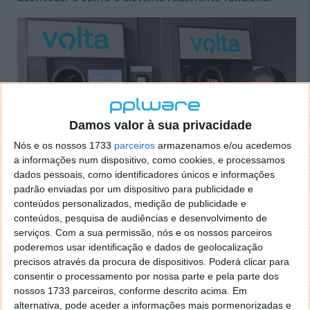
Damos valor à sua privacidade
Nós e os nossos 1733
parceiros
armazenamos e/ou acedemos
a informações num dispositivo, como cookies, e processamos
dados pessoais, como identificadores únicos e informações
padrão enviadas por um dispositivo para publicidade e
conteúdos personalizados, medição de publicidade e
conteúdos, pesquisa de audiências e desenvolvimento de
serviços.
Com a sua permissão, nós e os nossos parceiros
Sistema Volta: tem de regressar ao
poderemos usar identificação e dados de geolocalização
supermercado onde comprou a garrafa?
precisos através da procura de dispositivos. Poderá clicar para
consentir o processamento por nossa parte e pela parte dos
nossos 1733 parceiros, conforme descrito acima. Em
03 JUN 2026
·
NOTÍCIAS
83 COMENTÁRIOS
alternativa, pode aceder a informações mais pormenorizadas e