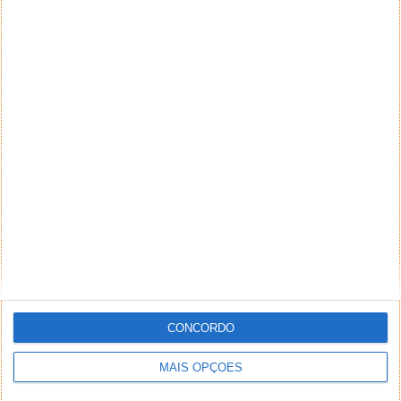
Mais do que criar equipamentos e novas propostas,
a Xiaomi aposta também em outras áreas
associadas. Assim, é natural que...
PUB
CONCORDO
MAIS OPÇÕES