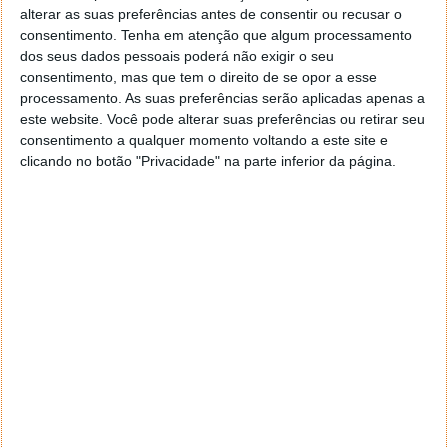
Desde o início do programa Volta, tem circulado
alterar as suas preferências antes de consentir ou recusar o
pelas redes sociais a ideia de que o novo sistema de
consentimento.
Tenha em atenção que algum processamento
depósito de embalagens obriga os consumidores a
dos seus dados pessoais poderá não exigir o seu
consentimento, mas que tem o direito de se opor a esse
devolver as garrafas no mesmo supermercado onde
processamento. As suas preferências serão aplicadas apenas a
as compraram. Será que sim?
este website. Você pode alterar suas preferências ou retirar seu
consentimento a qualquer momento voltando a este site e
clicando no botão "Privacidade" na parte inferior da página.