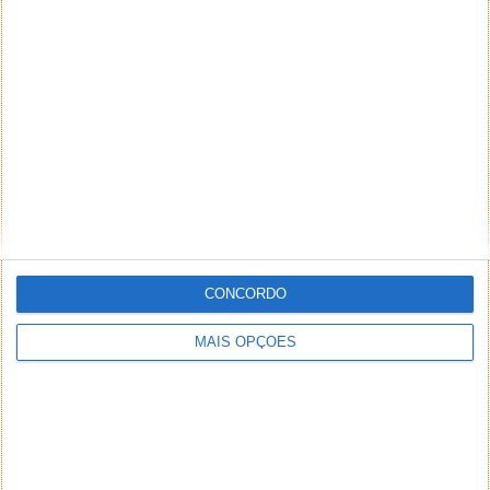
17 SET 2018
·
INTERNET
14 COMENTÁRIOS
CONCORDO
MAIS OPÇÕES
Com o objetivo de recolhermos informações dos
gostos e interesses dos nossos leitores, elaboramos
questões pertinentes, da atualidade, e colocamo-
las...