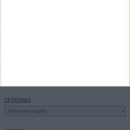
VELOCÍMETRO PPLWARE
Teste a velocidade da sua Internet
CATEGORIAS
Categorias