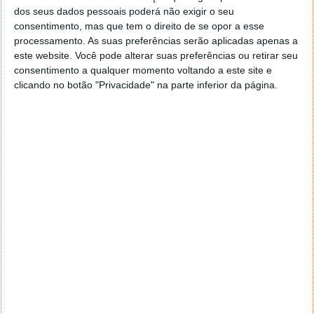
dos seus dados pessoais poderá não exigir o seu
consentimento, mas que tem o direito de se opor a esse
Caso queiram ver algum tema votado nas nossas
processamento. As suas preferências serão aplicadas apenas a
sondagens, deixem um comentário com o mesmo ou
este website. Você pode alterar suas preferências ou retirar seu
enviem para marisa.pinto@pplware.com.
consentimento a qualquer momento voltando a este site e
clicando no botão "Privacidade" na parte inferior da página.
Outras sondagens já realizadas
SONDAGENS PPLWARE
Este artigo tem mais de um ano
Acompanhe o Pplware no Google Notícias