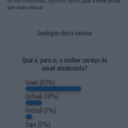
Se não respondeu, diga-nos agora
Qual a rede social
que mais utiliza?
Sondagem desta semana:
Qual é, para si, o melhor serviço de
email atualmente?
Gmail
(63%)
Outlook
(18%)
Hotmail
(7%)
Sapo
(5%)