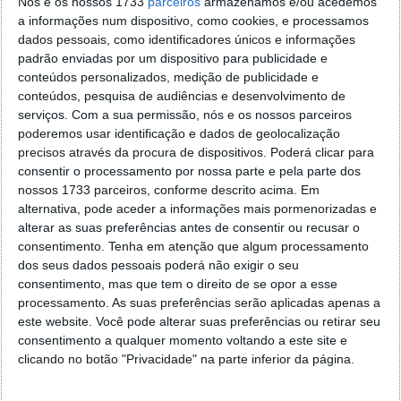
Nós e os nossos 1733
parceiros
armazenamos e/ou acedemos
25 DEZ 2020
·
NOTÍCIAS
6 COMENTÁRIOS
a informações num dispositivo, como cookies, e processamos
dados pessoais, como identificadores únicos e informações
O ano de 2020 ficará certamente para a história. A
padrão enviadas por um dispositivo para publicidade e
pandemia por COVID-19 veio obrigar a muitas
conteúdos personalizados, medição de publicidade e
mudanças e ao reforço de muitos serviços online.
conteúdos, pesquisa de audiências e desenvolvimento de
serviços.
Com a sua permissão, nós e os nossos parceiros
Até agora, o SNS24 já atendeu mais de 3,670 milhões
poderemos usar identificação e dados de geolocalização
de chamadas em 2020, mais do dobro de 2019. Altice
precisos através da procura de dispositivos. Poderá clicar para
vai manter a exploração da linha do SNS24 por mais
consentir o processamento por nossa parte e pela parte dos
três anos.
nossos 1733 parceiros, conforme descrito acima. Em
alternativa, pode aceder a informações mais pormenorizadas e
alterar as suas preferências antes de consentir ou recusar o
consentimento.
Tenha em atenção que algum processamento
dos seus dados pessoais poderá não exigir o seu
consentimento, mas que tem o direito de se opor a esse
processamento. As suas preferências serão aplicadas apenas a
este website. Você pode alterar suas preferências ou retirar seu
consentimento a qualquer momento voltando a este site e
clicando no botão "Privacidade" na parte inferior da página.