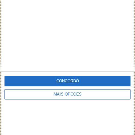
Altice vendeu 49,99% da rede de fibra
ótica da MEO
13 DEZ 2019
·
NOTÍCIAS
29 COMENTÁRIOS
CONCORDO
MAIS OPÇÕES
Depois de vários rumores, está confirmado! A
Altice Europe vende 49,99% da sua rede de fibra