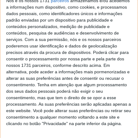
Nós e os nossos 1731
parceiros
armazenamos e/ou acedemos
a informações num dispositivo, como cookies, e processamos
dados pessoais, como identificadores únicos e informações
padrão enviadas por um dispositivo para publicidade e
conteúdos personalizados, medição de publicidade e
conteúdos, pesquisa de audiências e desenvolvimento de
serviços.
Com a sua permissão, nós e os nossos parceiros
Apple anuncia novo iPad mini com chip
poderemos usar identificação e dados de geolocalização
precisos através da procura de dispositivos. Poderá clicar para
A17 Pro, suporte para Pencil Pro e Apple
consentir o processamento por nossa parte e pela parte dos
Intelligence
nossos 1731 parceiros, conforme descrito acima. Em
alternativa, pode aceder a informações mais pormenorizadas e
alterar as suas preferências antes de consentir ou recusar o
Tal como o mercado já vinha a palpitar, a Apple acaba
consentimento.
Tenha em atenção que algum processamento
de anunciar um novo iPad mini. Este traz o poderoso
dos seus dados pessoais poderá não exigir o seu
chip A17 Pro, suporte para Pencil Pro e Apple
consentimento, mas que tem o direito de se opor a esse
Intelligence. Não tendo o mais recente, traz,
processamento. As suas preferências serão aplicadas apenas a
contudo, um dos mais poderosos SoCs do mercado.
este website. Você pode alterar suas preferências ou retirar seu
Mas as novidades não se ficam por aqui.
consentimento a qualquer momento voltando a este site e
clicando no botão "Privacidade" na parte inferior da página.