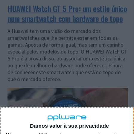
HUAWEI Watch GT 5 Pro: um estilo único
num smartwatch com hardware de topo
A Huawei tem uma visão do mercado dos
smartwatches que lhe permite estar em todas as
gamas. Aposta de forma igual, mas tem um carinho
especial pelos modelos de topo. O HUAWEI Watch GT
5 Pro é a prova disso, ao associar uma estética única
ao que de melhor o hardware pode oferecer. É hora
de conhecer este smartwatch que está no topo do
que o mercado oferece.
Damos valor à sua privacidade