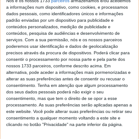
Nós e os nossos 1733
parceiros
armazenamos e/ou acedemos
carateres
a informações num dispositivo, como cookies, e processamos
dados pessoais, como identificadores únicos e informações
13 DEZ 2022
·
REDES SOCIAIS
13 COMENTÁRIOS
padrão enviadas por um dispositivo para publicidade e
conteúdos personalizados, medição de publicidade e
O Twitter tem estado a mudar de forma acelerada
conteúdos, pesquisa de audiências e desenvolvimento de
desde que Elon Musk assumiu o seu controlo. A
serviços.
Com a sua permissão, nós e os nossos parceiros
compra que o CEO da Tesla fez deu-lhe o poder para
poderemos usar identificação e dados de geolocalização
mudar esta rede social e alterar muito do seu
precisos através da procura de dispositivos. Poderá clicar para
funcionamento, como se tem visto nas últimas
consentir o processamento por nossa parte e pela parte dos
semanas.
nossos 1733 parceiros, conforme descrito acima. Em
alternativa, pode aceder a informações mais pormenorizadas e
Uma das mais recentes novidades foi agora
alterar as suas preferências antes de consentir ou recusar o
consentimento.
Tenha em atenção que algum processamento
confirmada por Elon Musk, no seguimento de uma
dos seus dados pessoais poderá não exigir o seu
pergunta que lhe foi dirigida. No seguimento da
consentimento, mas que tem o direito de se opor a esse
chegada do novo Twitter Blue, o novo responsável
processamento. As suas preferências serão aplicadas apenas a
máximo confirmou que as partilhas nesta rede vão
este website. Você pode alterar suas preferências ou retirar seu
mesmo aumentar.
consentimento a qualquer momento voltando a este site e
clicando no botão "Privacidade" na parte inferior da página.