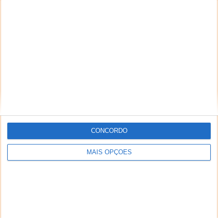
Afinal, um dos recursos mais
aguardados do Twitter poderá estar
limitado a contas pagas
20 MAR 2021
·
REDES SOCIAIS
2 COMENTÁRIOS
CONCORDO
MAIS OPÇÕES