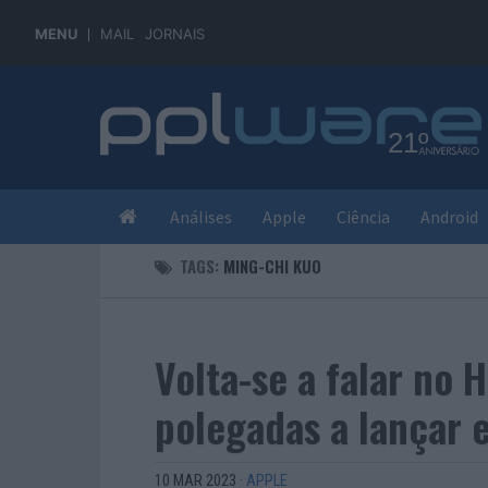
MENU
MAIL
JORNAIS
Análises
Apple
Ciência
Android
TAGS:
MING-CHI KUO
Volta-se a falar no
polegadas a lançar
10 MAR 2023
·
APPLE