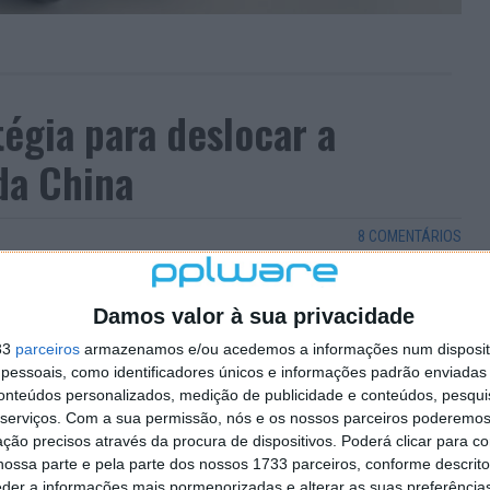
tégia para deslocar a
da China
8 COMENTÁRIOS
rer às fábricas da China para produzir os seus
rocura diversificar ainda mais a sua cadeia de
Damos valor à sua privacidade
 global da China, quer ao nível da saúde pública, quer
33
parceiros
armazenamos e/ou acedemos a informações num dispositi
essoais, como identificadores únicos e informações padrão enviadas 
conteúdos personalizados, medição de publicidade e conteúdos, pesqui
hone 14 Pro e Pro Max têm sido duramente atingido
serviços.
Com a sua permissão, nós e os nossos parceiros poderemos 
didas das autoridades chinesas para controlar a Covid-
ção precisos através da procura de dispositivos. Poderá clicar para co
ossa parte e pela parte dos nossos 1733 parceiros, conforme descrit
eder a informações mais pormenorizadas e alterar as suas preferência