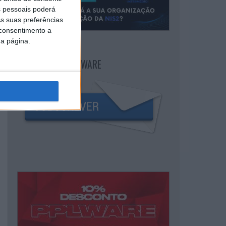
 pessoais poderá
s suas preferências
 consentimento a
da página.
NEWSLETTER PPLWARE