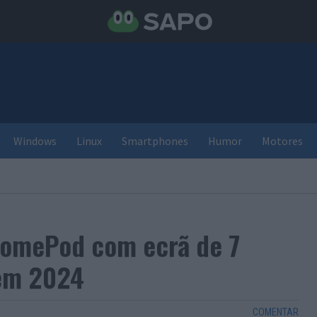
Windows
Linux
Smartphones
Humor
Motores
 HomePod com ecrã de 7
 em 2024
COMENTAR