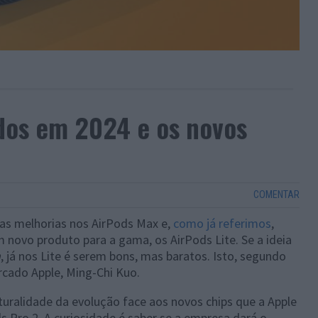
dos em 2024 e os novos
COMENTAR
ias melhorias nos AirPods Max e,
como já referimos
,
 novo produto para a gama, os AirPods Lite. Se a ideia
m
, já nos Lite é serem bons, mas baratos. Isto, segundo
rcado Apple, Ming-Chi Kuo.
turalidade da evolução face aos novos chips que a Apple
s Pro 2. A curiosidade é saber se a empresa dará o