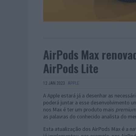
AirPods Max renova
AirPods Lite
12 JAN 2023
·
APPLE
A Apple estará já a desenhar as necessár
poderá juntar a esse desenvolvimento um
nos Max é ter um produto mais
premiu
as palavras do conhecido analista do me
Esta atualização dos AirPods Max é a na
já implementou, por exemplo, nos AirPod