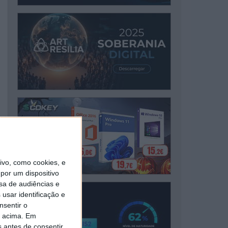
vo, como cookies, e
por um dispositivo
sa de audiências e
usar identificação e
nsentir o
o acima. Em
s antes de consentir