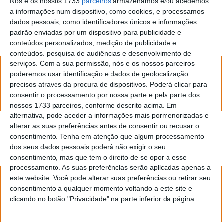
Nós e os nossos 1733
parceiros
armazenamos e/ou acedemos
a informações num dispositivo, como cookies, e processamos
dados pessoais, como identificadores únicos e informações
padrão enviadas por um dispositivo para publicidade e
conteúdos personalizados, medição de publicidade e
conteúdos, pesquisa de audiências e desenvolvimento de
serviços.
Com a sua permissão, nós e os nossos parceiros
poderemos usar identificação e dados de geolocalização
precisos através da procura de dispositivos. Poderá clicar para
consentir o processamento por nossa parte e pela parte dos
nossos 1733 parceiros, conforme descrito acima. Em
alternativa, pode aceder a informações mais pormenorizadas e
alterar as suas preferências antes de consentir ou recusar o
consentimento.
Tenha em atenção que algum processamento
ESET revela as 10 piores senhas mais
dos seus dados pessoais poderá não exigir o seu
usadas em dispositivos IoT
consentimento, mas que tem o direito de se opor a esse
processamento. As suas preferências serão aplicadas apenas a
este website. Você pode alterar suas preferências ou retirar seu
01 MAR 2024
·
·
INTERNET
2 COMENTÁRIOS
PUB
consentimento a qualquer momento voltando a este site e
De smartwatches a câmaras de segurança, os
clicando no botão "Privacidade" na parte inferior da página.
dispositivos da Internet das Coisas (IoT) estão cada