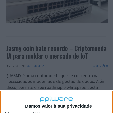
Jasmy coin bate recorde – Criptomoeda
IA para moldar o mercado de IoT
02 JUN 2024
·
·
CRIPTOMOEDA
1 COMENTÁRIO
PUB
$JASMY é uma criptomoeda que se concentra nas
necessidades modernas e de gestão de dados. Além
disso, perante o seu roadmap e whitepaper, esta
nova criptomoeda integra tecnologia blockchain com
“Internet das Coisas” (IoT).
Damos valor à sua privacidade