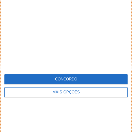
exige novas formas de higienização e...
Vencedores da 5.ª edição do IoT
Challenge
11 SET 2020
·
NOTÍCIAS
COMENTAR
CONCORDO
MAIS OPÇÕES