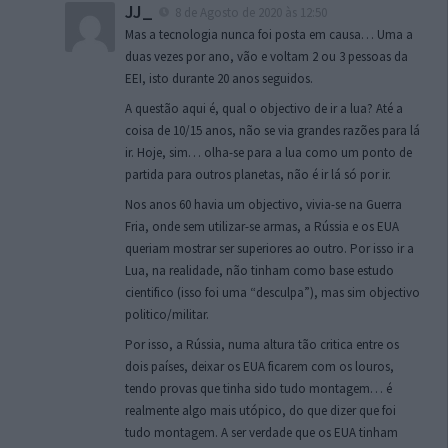
JJ_
8 de Agosto de 2020 às 12:50
Mas a tecnologia nunca foi posta em causa… Uma a
duas vezes por ano, vão e voltam 2 ou 3 pessoas da
EEI, isto durante 20 anos seguidos.
A questão aqui é, qual o objectivo de ir a lua? Até a
coisa de 10/15 anos, não se via grandes razões para lá
ir. Hoje, sim… olha-se para a lua como um ponto de
partida para outros planetas, não é ir lá só por ir.
Nos anos 60 havia um objectivo, vivia-se na Guerra
Fria, onde sem utilizar-se armas, a Rússia e os EUA
queriam mostrar ser superiores ao outro. Por isso ir a
Lua, na realidade, não tinham como base estudo
cientifico (isso foi uma “desculpa”), mas sim objectivo
politico/militar.
Por isso, a Rússia, numa altura tão critica entre os
dois países, deixar os EUA ficarem com os louros,
tendo provas que tinha sido tudo montagem… é
realmente algo mais utópico, do que dizer que foi
tudo montagem. A ser verdade que os EUA tinham