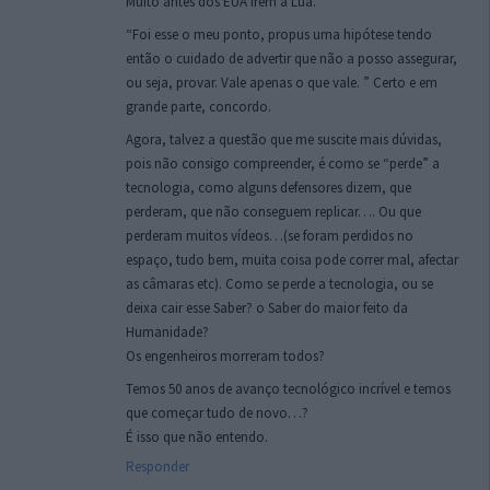
Muito antes dos EUA irem à Lua.
“Foi esse o meu ponto, propus uma hipótese tendo
então o cuidado de advertir que não a posso assegurar,
ou seja, provar. Vale apenas o que vale. ” Certo e em
grande parte, concordo.
Agora, talvez a questão que me suscite mais dúvidas,
pois não consigo compreender, é como se “perde” a
tecnologia, como alguns defensores dizem, que
perderam, que não conseguem replicar…. Ou que
perderam muitos vídeos…(se foram perdidos no
espaço, tudo bem, muita coisa pode correr mal, afectar
as câmaras etc). Como se perde a tecnologia, ou se
deixa cair esse Saber? o Saber do maior feito da
Humanidade?
Os engenheiros morreram todos?
Temos 50 anos de avanço tecnológico incrível e temos
que começar tudo de novo…?
É isso que não entendo.
Responder