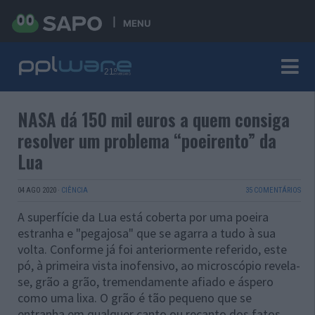
MENU
NASA dá 150 mil euros a quem consiga
resolver um problema “poeirento” da
Lua
04 AGO 2020
·
CIÊNCIA
35 COMENTÁRIOS
A superfície da Lua está coberta por uma poeira
estranha e "pegajosa" que se agarra a tudo à sua
volta. Conforme já foi anteriormente referido, este
pó, à primeira vista inofensivo, ao microscópio revela-
se, grão a grão, tremendamente afiado e áspero
como uma lixa. O grão é tão pequeno que se
entranha em qualquer canto ou recanto dos fatos