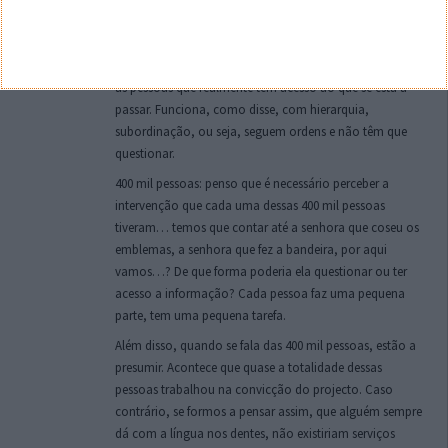
tem necessariamente que ser muito reduzido e
naturalmente funciona em hierarquia, como uma
pirâmide em que só uma mão é suficiente para contar
as pessoas que realmente têm acesso ao que se está a
passar. Funciona, como disse, com hierarquia,
subordinação, ou seja, seguem ordens e não têm que
questionar.
400 mil pessoas: penso que é necessário perceber a
intervenção que cada uma dessas 400 mil pessoas
tiveram… temos que contar até a senhora que coseu os
emblemas, a senhora que fez a bandeira, por aqui
vamos…? De que forma poderia ela questionar ou ter
acesso a informação? Cada pessoa faz uma pequena
parte, tem uma pequena tarefa.
Além disso, quando se fala das 400 mil pessoas, estão a
presumir. Acontece que quase a totalidade dessas
pessoas trabalhou na convicção do projecto. Caso
contrário, se formos a pensar assim, que alguém sempre
dá com a língua nos dentes, não existiriam serviços