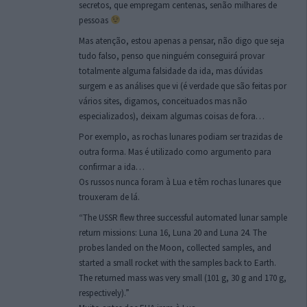
secretos, que empregam centenas, senão milhares de
pessoas
Mas atenção, estou apenas a pensar, não digo que seja
tudo falso, penso que ninguém conseguirá provar
totalmente alguma falsidade da ida, mas dúvidas
surgem e as análises que vi (é verdade que são feitas por
vários sites, digamos, conceituados mas não
especializados), deixam algumas coisas de fora…
Por exemplo, as rochas lunares podiam ser trazidas de
outra forma. Mas é utilizado como argumento para
confirmar a ida…
Os russos nunca foram à Lua e têm rochas lunares que
trouxeram de lá.
“The USSR flew three successful automated lunar sample
return missions: Luna 16, Luna 20 and Luna 24. The
probes landed on the Moon, collected samples, and
started a small rocket with the samples back to Earth.
The returned mass was very small (101 g, 30 g and 170 g,
respectively).”