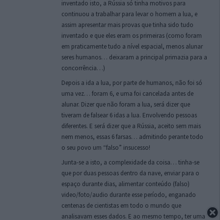
inventado isto, a Rússia só tinha motivos para
continuou a trabalhar para levar o homem a lua, e
assim apresentar mais provas que tinha sido tudo
inventado e que eles eram os primeiras (como foram
em praticamente tudo a nível espacial, menos alunar
seres humanos… deixaram a principal primazia para a
concorrência…)
Depois a ida a lua, por parte de humanos, não foi só
uma vez… foram 6, e uma foi cancelada antes de
alunar. Dizer que não foram a lua, será dizer que
tiveram de falsear 6 idas a lua. Envolvendo pessoas
diferentes. E será dizer que a Rússia, aceito sem mais
nem menos, essas 6 farsas… admitindo perante todo
o seu povo um “falso” insucesso!
Junta-se a isto, a complexidade da coisa… tinha-se
que por duas pessoas dentro da nave, enviar para o
espaço durante dias, alimentar conteúdo (falso)
video/foto/audio durante esse período, enganado
centenas de cientistas em todo o mundo que
analisavam esses dados. E ao mesmo tempo, ter uma