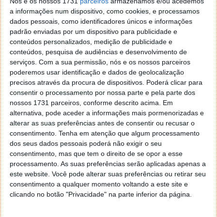
Nós e os nossos 1731
parceiros
armazenamos e/ou acedemos
a informações num dispositivo, como cookies, e processamos
Referiu a agência espacial norte-americana numa
dados pessoais, como identificadores únicos e informações
declaração
.
padrão enviadas por um dispositivo para publicidade e
conteúdos personalizados, medição de publicidade e
conteúdos, pesquisa de audiências e desenvolvimento de
serviços.
Com a sua permissão, nós e os nossos parceiros
poderemos usar identificação e dados de geolocalização
precisos através da procura de dispositivos. Poderá clicar para
consentir o processamento por nossa parte e pela parte dos
nossos 1731 parceiros, conforme descrito acima. Em
alternativa, pode aceder a informações mais pormenorizadas e
alterar as suas preferências antes de consentir ou recusar o
consentimento.
Tenha em atenção que algum processamento
dos seus dados pessoais poderá não exigir o seu
consentimento, mas que tem o direito de se opor a esse
processamento. As suas preferências serão aplicadas apenas a
este website. Você pode alterar suas preferências ou retirar seu
NASA 2021 BIG Idea Challenge
consentimento a qualquer momento voltando a este site e
clicando no botão "Privacidade" na parte inferior da página.
Conforme a comunicação, este é o Grande Desafio