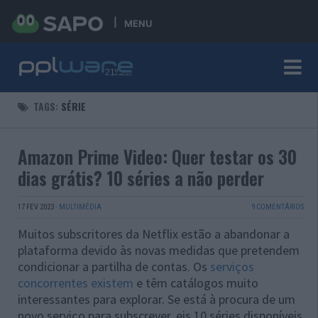
MENU
TAGS:
SÉRIE
Amazon Prime Video: Quer testar os 30
dias grátis? 10 séries a não perder
17 FEV 2023
·
MULTIMÉDIA
9 COMENTÁRIOS
Muitos subscritores da Netflix estão a abandonar a
plataforma devido às novas medidas que pretendem
condicionar a partilha de contas. Os
serviços
concorrentes existem
e têm catálogos muito
interessantes para explorar. Se está à procura de um
novo serviço para subscrever, eis 10 séries disponíveis