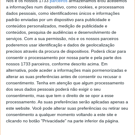
Nós e os nossos 1733
parceiros
armazenamos e/ou acedemos
a informações num dispositivo, como cookies, e processamos
dados pessoais, como identificadores únicos e informações
Série Resident Evil da Netflix está a ser
padrão enviadas por um dispositivo para publicidade e
um fracasso e é cancelada
conteúdos personalizados, medição de publicidade e
conteúdos, pesquisa de audiências e desenvolvimento de
serviços.
Com a sua permissão, nós e os nossos parceiros
29 AGO 2022
·
CINEMA
27 COMENTÁRIOS
poderemos usar identificação e dados de geolocalização
O que poderia ser mais uma série promissora, está a
precisos através da procura de dispositivos. Poderá clicar para
revelar-se um verdadeiro fracasso. A Netflix estreou
consentir o processamento por nossa parte e pela parte dos
nossos 1733 parceiros, conforme descrito acima. Em
a 14 de julho a série Resident Evil inspirada no jogo
alternativa, pode aceder a informações mais pormenorizadas e
com o mesmo nome e já na altura os fãs mostraram-
alterar as suas preferências antes de consentir ou recusar o
se bastante reticentes quanto ao sucesso da
consentimento.
Tenha em atenção que algum processamento
produção.
dos seus dados pessoais poderá não exigir o seu
consentimento, mas que tem o direito de se opor a esse
A série já foi cancelada.
processamento. As suas preferências serão aplicadas apenas a
este website. Você pode alterar suas preferências ou retirar seu
consentimento a qualquer momento voltando a este site e
clicando no botão "Privacidade" na parte inferior da página.