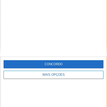
Netflix e autores de Stranger Things
processados por plágio
17 JUL 2020
·
CINEMA
12 COMENTÁRIOS
CONCORDO
MAIS OPÇÕES
A plataforma de streaming Netflix e os criadores da