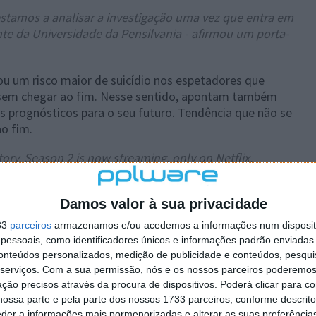
stamos a analisar a investigação uma vez que entra em
e da Universidade da Pensilvania - afirmou um porta-
u um risco maior de suicídio nos espetadores que
sem chegar ao fim. Nesse sentido, apontam também
 prognósticos para o seu futuro. Tendência que não se
o fim.
ry. Season 2 is now streaming, only on Netflix.
Why)
May 26, 2018
Damos valor à sua privacidade
33
parceiros
armazenamos e/ou acedemos a informações num dispositi
 aponta ainda alguns destaques positivos da série. De
essoais, como identificadores únicos e informações padrão enviadas 
istiu a todos os episódios está mais propenso a ajudar
conteúdos personalizados, medição de publicidade e conteúdos, pesqui
 pontos apurados. Perante a exibição de cenas de
serviços.
Com a sua permissão, nós e os nossos parceiros poderemos 
 alerta.
ção precisos através da procura de dispositivos. Poderá clicar para co
ossa parte e pela parte dos nossos 1733 parceiros, conforme descrit
 problemas do foro psicológico
eder a informações mais pormenorizadas e alterar as suas preferência