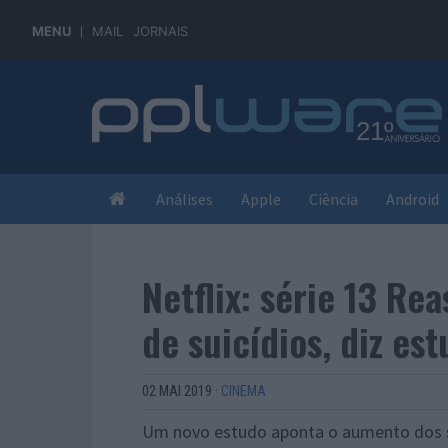
MENU
MAIL
JORNAIS
Análises
Apple
Ciência
Android
Netflix: série 13 R
de suicídios, diz es
02 MAI 2019
·
CINEMA
Um novo estudo aponta o aumento dos su