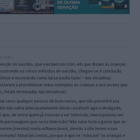
s 14:45
venção do suicídio, que existiam nos EUA, em que diziam às crianças
 mostrando os vários métodos de suicídio, chegou-se à conclusão
ótese e mostrando como tal se podia fazer – tais iniciativas
estarem a providenciar maus exemplos às crianças e aos jovens que
 foram terminadas tais iniciativas).
tal como qualquer pessoa de bom-senso, que não permitirá aos
bém não sabia antecipadamente deste resultado agora divulgado,
que, de entre quem já cresceu a ver televisão, nunca pensou em
ele personagem que viu na televisão? Não sabe toda a gente que as
 serem (mesmo) muito influenciáveis, devido a não terem a sua
ormada? Afinal de contas, porque é que se “educam” as crianças e