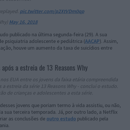
replayed.
pic.twitter.com/p2XtVDm0qp
Why)
May 16, 2018
do publicado na última segunda-feira (29). A sua
 psiquiatria adolescente e pediátrica (
AACAP
). Assim,
gação, houve um aumento da taxa de suicídios entre
s após a estreia de 13 Reasons Why
os EUA entre os jovens da faixa etária compreendida
 a estreia da série 13 Reasons Why - conclui o estudo.
o de crianças e adolescentes a esta série.
esses jovens que poriam termo à vida assistiu, ou não,
da sua terceira temporada. Já, por outro lado, a Netflix
riar as conclusões de
outro estudo
publicado pela
ania.