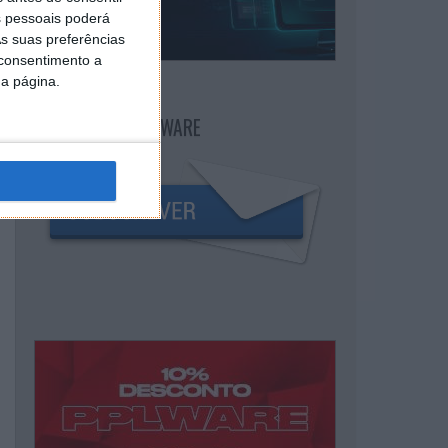
 pessoais poderá
s suas preferências
 consentimento a
da página.
NEWSLETTER PPLWARE