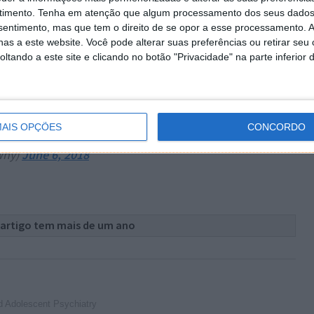
timento.
Tenha em atenção que algum processamento dos seus dados
os seus
episódios
estará mais sensível à temática.
nsentimento, mas que tem o direito de se opor a esse processamento. A
dar quem apresentar tendências
suicidas
. Aliás, este foi
as a este website. Você pode alterar suas preferências ou retirar seu
ealização de toda a série da Netflix. Agora, vai a
tando a este site e clicando no botão "Privacidade" na parte inferior 
tendo-se popular.
#13ReasonsWhy
is coming.
pic.twitter.com/B5brKfPGYZ
AIS OPÇÕES
CONCORDO
Why)
June 6, 2018
 artigo tem mais de um ano
d Adolescent Psychiatry