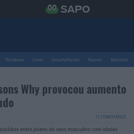
Windows
Linux
Smartphones
Humor
Motores
easons Why provocou aumento
tudo
11 COMENTÁRIOS
icídios entre jovens do sexo masculino com idades