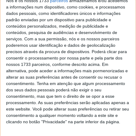
Nós e os nossos 1733
parceiros
armazenamos e/ou acedemos
a informações num dispositivo, como cookies, e processamos
dados pessoais, como identificadores únicos e informações
Backblaze permite ter a nosso próprio
padrão enviadas por um dispositivo para publicidade e
cultivo de Chia na nuvem
conteúdos personalizados, medição de publicidade e
conteúdos, pesquisa de audiências e desenvolvimento de
serviços.
Com a sua permissão, nós e os nossos parceiros
12 JUN 2021
·
CRIPTOMOEDA
1 COMENTÁRIO
poderemos usar identificação e dados de geolocalização
Definitivamente a Chia é uma das criptomoedas que
precisos através da procura de dispositivos. Poderá clicar para
mais tem dado que falar. E a moeda digital ecológica
consentir o processamento por nossa parte e pela parte dos
tem a vantagem de poder ser minerada através de
nossos 1733 parceiros, conforme descrito acima. Em
alternativa, pode aceder a informações mais pormenorizadas e
discos HDD e SSD, tornando-a numa prática que
alterar as suas preferências antes de consentir ou recusar o
consome menos energia.
consentimento.
Tenha em atenção que algum processamento
dos seus dados pessoais poderá não exigir o seu
Recentemente a empresa de armazenamento
consentimento, mas que tem o direito de se opor a esse
Backblaze, criou uma forma de os utilizadores
processamento. As suas preferências serão aplicadas apenas a
realizarem o seu cultivo de Chia na nuvem.
este website. Você pode alterar suas preferências ou retirar seu
consentimento a qualquer momento voltando a este site e
clicando no botão "Privacidade" na parte inferior da página.