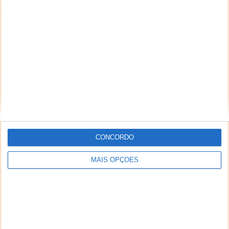
Apesar da Bitcoin e da Ethereum serem as moedas
digitais mais populares, recentemente a
criptomoeda Chia conquistou a atenção de...
Criptomoeda Chia já tem uma pegada
de 1.14 Exabytes de armazenamento
CONCORDO
30 ABR 2021
·
HARDWARE
14 COMENTÁRIOS
MAIS OPÇÕES