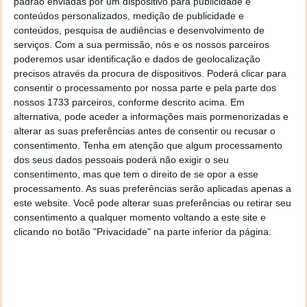
padrão enviadas por um dispositivo para publicidade e
conteúdos personalizados, medição de publicidade e
conteúdos, pesquisa de audiências e desenvolvimento de
serviços.
Com a sua permissão, nós e os nossos parceiros
poderemos usar identificação e dados de geolocalização
precisos através da procura de dispositivos. Poderá clicar para
consentir o processamento por nossa parte e pela parte dos
nossos 1733 parceiros, conforme descrito acima. Em
alternativa, pode aceder a informações mais pormenorizadas e
alterar as suas preferências antes de consentir ou recusar o
consentimento.
Tenha em atenção que algum processamento
Este artigo tem mais de um ano
dos seus dados pessoais poderá não exigir o seu
consentimento, mas que tem o direito de se opor a esse
processamento. As suas preferências serão aplicadas apenas a
Fonte:
Backblaze
este website. Você pode alterar suas preferências ou retirar seu
consentimento a qualquer momento voltando a este site e
Neste artigo:
Backblaze
,
Chia
,
criptomoeda
,
hdd
,
mineração
de criptomoedas
,
ssd
clicando no botão "Privacidade" na parte inferior da página.
Acompanhe o Pplware no Google Notícias
Proponha uma correção, faça uma sugestão