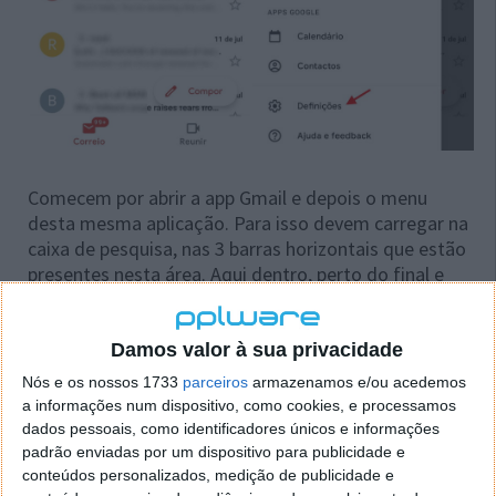
Comecem por abrir a app Gmail e depois o menu
desta mesma aplicação. Para isso devem carregar na
caixa de pesquisa, nas 3 barras horizontais que estão
presentes nesta área. Aqui dentro, perto do final e
após todas as pastas, devem escolher a opção
Definições.
Damos valor à sua privacidade
Aqui dentro, e após escolherem a conta onde querem
Nós e os nossos 1733
parceiros
armazenamos e/ou acedemos
aplicar estas respostas automáticas, devem navegar
a informações num dispositivo, como cookies, e processamos
onde todas as opções estão presentes para o
dados pessoais, como identificadores únicos e informações
utilizador. A que procuram,
Resposta automática
, é
padrão enviadas por um dispositivo para publicidade e
simples de encontrar, novamente perto do final.
conteúdos personalizados, medição de publicidade e