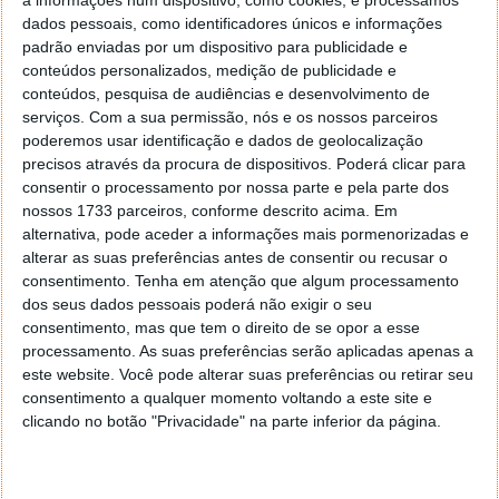
a informações num dispositivo, como cookies, e processamos
parar por algum tempo porque não tem peças para
dados pessoais, como identificadores únicos e informações
construir os seus carros elétricos.
padrão enviadas por um dispositivo para publicidade e
conteúdos personalizados, medição de publicidade e
conteúdos, pesquisa de audiências e desenvolvimento de
serviços.
Com a sua permissão, nós e os nossos parceiros
poderemos usar identificação e dados de geolocalização
precisos através da procura de dispositivos. Poderá clicar para
consentir o processamento por nossa parte e pela parte dos
nossos 1733 parceiros, conforme descrito acima. Em
alternativa, pode aceder a informações mais pormenorizadas e
alterar as suas preferências antes de consentir ou recusar o
consentimento.
Tenha em atenção que algum processamento
dos seus dados pessoais poderá não exigir o seu
consentimento, mas que tem o direito de se opor a esse
processamento. As suas preferências serão aplicadas apenas a
este website. Você pode alterar suas preferências ou retirar seu
consentimento a qualquer momento voltando a este site e
clicando no botão "Privacidade" na parte inferior da página.
Mais um marco importante da Google!
Garante peças e reparações para o