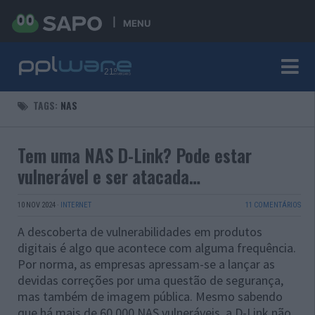
MENU
TAGS:
NAS
Tem uma NAS D-Link? Pode estar
vulnerável e ser atacada…
10 NOV 2024
·
INTERNET
11 COMENTÁRIOS
A descoberta de vulnerabilidades em produtos
digitais é algo que acontece com alguma frequência.
Por norma, as empresas apressam-se a lançar as
devidas correções por uma questão de segurança,
mas também de imagem pública. Mesmo sabendo
que há mais de 60.000 NAS vulneráveis, a D-Link não