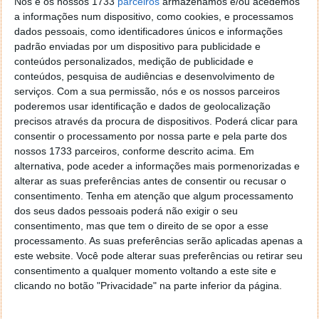
Nós e os nossos 1733
parceiros
armazenamos e/ou acedemos
a informações num dispositivo, como cookies, e processamos
QNAP Guardian QGD-1600P: O NAS que
dados pessoais, como identificadores únicos e informações
padrão enviadas por um dispositivo para publicidade e
também é um poderoso switch
conteúdos personalizados, medição de publicidade e
conteúdos, pesquisa de audiências e desenvolvimento de
06 DEZ 2020
·
NETWORKING
2 COMENTÁRIOS
serviços.
Com a sua permissão, nós e os nossos parceiros
poderemos usar identificação e dados de geolocalização
Quando se fala em sistemas de armazenamento, a
precisos através da procura de dispositivos. Poderá clicar para
QNAP é uma das marcas de referência. A empresa
consentir o processamento por nossa parte e pela parte dos
tem um vasto leque de soluções e, nos últimos
nossos 1733 parceiros, conforme descrito acima. Em
tempos, tem evoluído e integrado novas
alternativa, pode aceder a informações mais pormenorizadas e
funcionalidades. Exemplo disso é o QNAP Guardian
alterar as suas preferências antes de consentir ou recusar o
QGD-1600P, o primeiro switch PoE inteligente do
consentimento.
Tenha em atenção que algum processamento
mundo com QTS.
dos seus dados pessoais poderá não exigir o seu
consentimento, mas que tem o direito de se opor a esse
O Pplware testou este equipamento, colocou-o em
processamento. As suas preferências serão aplicadas apenas a
produção numa rede e a opinião não pode ser melhor.
este website. Você pode alterar suas preferências ou retirar seu
consentimento a qualquer momento voltando a este site e
clicando no botão "Privacidade" na parte inferior da página.