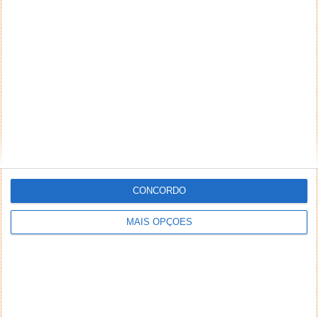
É verdade que hoje em dia existem diversos serviços
que nos permitem realizar backups da nossa
informação. Muitos desses serviços...
QNAP TS-2477XU-RP: NAS de
montagem em rack com CPU Ryzen
CONCORDO
21 MAR 2019
·
NETWORKING
COMENTAR
MAIS OPÇÕES