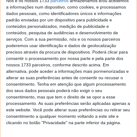
Nós e os nossos 1733
parceiros
armazenamos e/ou acedemos
a informações num dispositivo, como cookies, e processamos
Considera que está na hora de deixar o Windows ou o
dados pessoais, como identificadores únicos e informações
macOS e partir à descoberta de uma distribuição
padrão enviadas por um dispositivo para publicidade e
Linux? As possibilidades são muitas, mas a
conteúdos personalizados, medição de publicidade e
nossa
sugestão vai para o elementary OS
. Esta
conteúdos, pesquisa de audiências e desenvolvimento de
distribuição é “simplesmente” bonita e muito
serviços.
Com a sua permissão, nós e os nossos parceiros
funcional, além de que tem como base o Ubuntu.
poderemos usar identificação e dados de geolocalização
precisos através da procura de dispositivos. Poderá clicar para
Afinal o que tem uma distribuição Linux destas “lá
consentir o processamento por nossa parte e pela parte dos
dentro”?
nossos 1733 parceiros, conforme descrito acima. Em
alternativa, pode aceder a informações mais pormenorizadas e
alterar as suas preferências antes de consentir ou recusar o
consentimento.
Tenha em atenção que algum processamento
dos seus dados pessoais poderá não exigir o seu
consentimento, mas que tem o direito de se opor a esse
processamento. As suas preferências serão aplicadas apenas a
este website. Você pode alterar suas preferências ou retirar seu
consentimento a qualquer momento voltando a este site e
clicando no botão "Privacidade" na parte inferior da página.