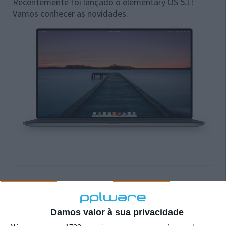
Recentemente foi lançado o elementary OS 5.1!
Vamos conhecer as novidades.
Adeus Windows ou macOS! O
elementary OS tem o que precisa(10)
Damos valor à sua privacidade
04 ABR 2018
·
LINUX
60 COMENTÁRIOS