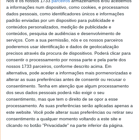
Nós e os nossos 1733
parceiros
armazenamos e/ou acedemos
modificar o comportamento dos genes das pessoas,
a informações num dispositivo, como cookies, e processamos
acelerando o envelhecimento a nível molecular.
dados pessoais, como identificadores únicos e informações
padrão enviadas por um dispositivo para publicidade e
conteúdos personalizados, medição de publicidade e
conteúdos, pesquisa de audiências e desenvolvimento de
serviços.
Com a sua permissão, nós e os nossos parceiros
poderemos usar identificação e dados de geolocalização
precisos através da procura de dispositivos. Poderá clicar para
consentir o processamento por nossa parte e pela parte dos
nossos 1733 parceiros, conforme descrito acima. Em
alternativa, pode aceder a informações mais pormenorizadas e
alterar as suas preferências antes de consentir ou recusar o
consentimento.
Tenha em atenção que algum processamento
dos seus dados pessoais poderá não exigir o seu
consentimento, mas que tem o direito de se opor a esse
processamento. As suas preferências serão aplicadas apenas a
este website. Você pode alterar suas preferências ou retirar seu
Startup de energia cria estratégia para
consentimento a qualquer momento voltando a este site e
clicando no botão "Privacidade" na parte inferior da página.
aquecer a água das casas de forma
gratuita