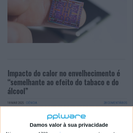
Impacto do calor no envelhecimento é
“semelhante ao efeito do tabaco e do
álcool”
18 MAR 2025
·
CIÊNCIA
28 COMENTÁRIOS
Com um impacto “semelhante ao efeito do tabaco e
do álcool”, um novo estudo mostra que uma
Damos valor à sua privacidade
exposição prolongada ao calor extremo pode até