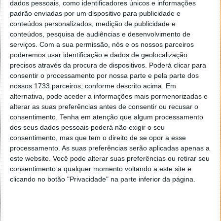
dados pessoais, como identificadores únicos e informações
padrão enviadas por um dispositivo para publicidade e
conteúdos personalizados, medição de publicidade e
conteúdos, pesquisa de audiências e desenvolvimento de
serviços.
Com a sua permissão, nós e os nossos parceiros
poderemos usar identificação e dados de geolocalização
precisos através da procura de dispositivos. Poderá clicar para
ESA: carne cultivada como alimento
consentir o processamento por nossa parte e pela parte dos
nossos 1733 parceiros, conforme descrito acima. Em
espacial para astronautas é
alternativa, pode aceder a informações mais pormenorizadas e
alterar as suas preferências antes de consentir ou recusar o
“promissora”
consentimento.
Tenha em atenção que algum processamento
dos seus dados pessoais poderá não exigir o seu
O cultivo de carne no espaço poderá ajudar a
consentimento, mas que tem o direito de se opor a esse
aumentar a duração e a autossuficiência das
processamento. As suas preferências serão aplicadas apenas a
missões. Quando os astronautas passarem meses ou
este website. Você pode alterar suas preferências ou retirar seu
anos a bordo de naves espaciais, ou mesmo de uma
consentimento a qualquer momento voltando a este site e
base lunar, haverá necessidade de novos tipos de
clicando no botão "Privacidade" na parte inferior da página.
alimentos. A ESA vê com bons olhos a carne que... se
cultiva!