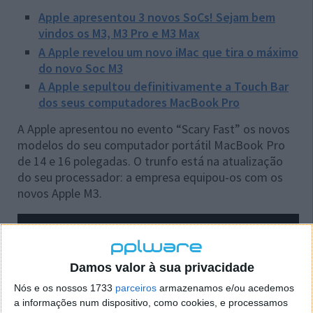
Apple apresentou 3 novos SoCs! Sejam bem
vindos os M3, M3 Pro e M3 Max
A Apple revelou um novo iMac que tira o máximo
do novo Soc M3
A Apple sepultou definitivamente a Touch Bar
dos seus computadores MacBook Pro
A Apple apresentou no evento “Scary Fast” os novos
modelos do seu computador portátil MacBook Pro
de 14 e 16 polegadas. O trunfo está na atualização
do seu processador: a empresa equipou-os com os
novos Apple M3.
Damos valor à sua privacidade
Nós e os nossos 1733
parceiros
armazenamos e/ou acedemos
a informações num dispositivo, como cookies, e processamos