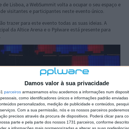
 de Lisboa, a WebSummit volta a ocupar o seu espaço e
de visitantes e participantes neste evento único.
o trazer para este evento todas as suas ideias. A
al da Altice Arena e o Pplware está presente para
.
Damos valor à sua privacidade
31
parceiros
armazenamos e/ou acedemos a informações num dispositi
essoais, como identificadores únicos e informações padrão enviadas 
conteúdos personalizados, medição de publicidade e conteúdos, pesqui
serviços.
Com a sua permissão, nós e os nossos parceiros poderemos 
ção precisos através da procura de dispositivos. Poderá clicar para co
ossa parte e pela parte dos nossos 1731 parceiros, conforme descrit
eder a informações mais pormenorizadas e alterar as suas preferência