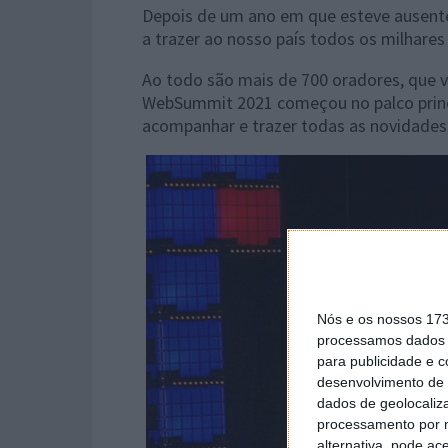
Depois de um ano em que esteve ausente
a trazer ao nosso país todos os milhares 
Ao todo são mais de 700 oradores, que vã
WebSummit 2021 começou no palco princip
acompanhar e trazer todas as novidades
Nós e os nossos 17
processamos dados p
para publicidade e 
desenvolvimento de 
dados de geolocaliza
processamento por n
alternativa, pode ac