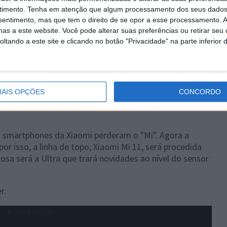
timento.
Tenha em atenção que algum processamento dos seus dados
nsentimento, mas que tem o direito de se opor a esse processamento. A
as a este website. Você pode alterar suas preferências ou retirar seu
tando a este site e clicando no botão "Privacidade" na parte inferior 
nsor fotográfico que desafiará o zoom
AIS OPÇÕES
CONCORDO
s smartphones da Xiaomi perderam o "Mi". Agora a
r isso, a linha de topo, Xiaomi Mi 11, será procedida
rosa será a Ultra que trará novidades ao nível do sensor
r.