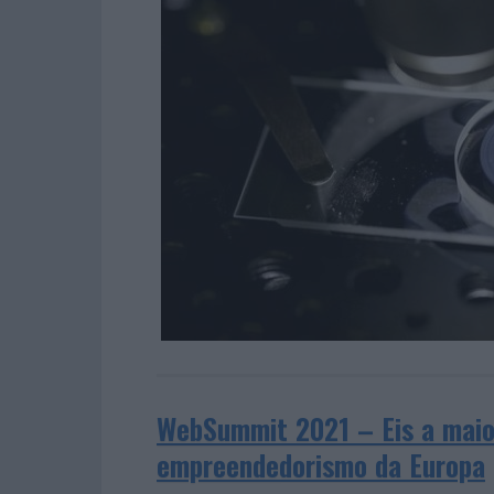
WebSummit 2021 – Eis a maior
empreendedorismo da Europa