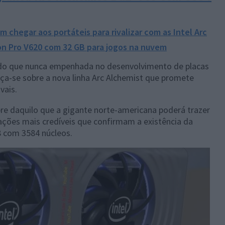
 chegar aos portáteis para rivalizar com as Intel Arc
on Pro V620 com 32 GB para jogos na nuvem
s do que nunca empenhada no desenvolvimento de placas
ça-se sobre a nova linha Arc Alchemist que promete
vais.
re daquilo que a gigante norte-americana poderá trazer
ções mais credíveis que confirmam a existência da
8 com 3584 núcleos.