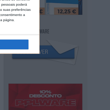
 pessoais poderá
s suas preferências
 consentimento a
da página.
NEWSLETTER PPLWARE