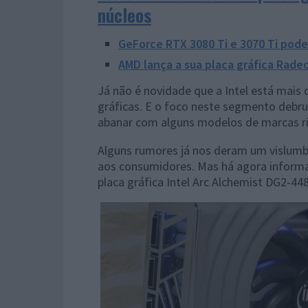
núcleos
GeForce RTX 3080 Ti e 3070 Ti podem
AMD lança a sua placa gráfica Rade
Já não é novidade que a Intel está mai
gráficas. E o foco neste segmento debru
abanar com alguns modelos de marcas ri
Alguns rumores já nos deram um vislumb
aos consumidores. Mas há agora informa
placa gráfica Intel Arc Alchemist DG2-44