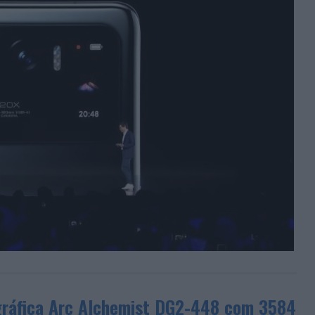
gráfica Arc Alchemist DG2-448 com 3584