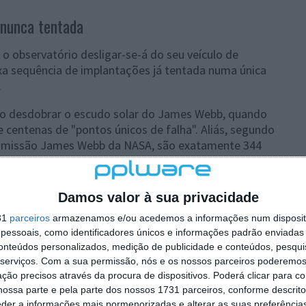
nunca tentada
o observatório desligar-se-á do seu veículo de
a sequência de implantações já tentada numa única
.
vo desdobrar o escudo solar do James Webb, quando
te centenas de "pontos únicos de falha". Aliás, segundo
a missão James Webb da NASA, são exatamente 344
Damos valor à sua privacidade
de falha?
31
parceiros
armazenamos e/ou acedemos a informações num dispositi
essoais, como identificadores únicos e informações padrão enviadas 
em 344 itens de ponto único que podem falar. Isto é, há
conteúdos personalizados, medição de publicidade e conteúdos, pesqui
s que podem falhar na altura de o colocar a funcionar,
serviços.
Com a sua permissão, nós e os nossos parceiros poderemos 
ção precisos através da procura de dispositivos. Poderá clicar para co
arar o estado final do equipamento. Conforme é
ossa parte e pela parte dos nossos 1731 parceiros, conforme descrit
tão associados à implantação... É difícil evitar quando
eder a informações mais pormenorizadas e alterar as suas preferência