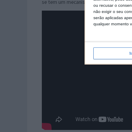
se tem um mecanismo de libertação. É dif
ou recusar o consen
não exigir o seu co
serão aplicadas apen
qualquer momento vol
M