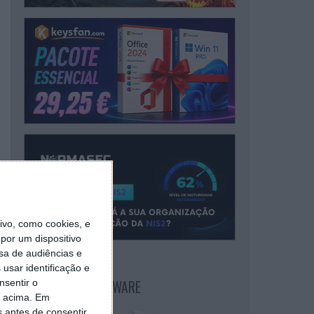
vo, como cookies, e
por um dispositivo
sa de audiências e
usar identificação e
NEWSLETTER PPLWARE
nsentir o
o acima. Em
s antes de consentir