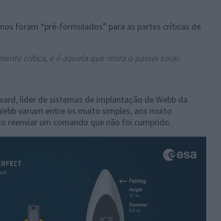
nos foram “pré-formulados” para as partes críticas de
te crítica, e é aquela que retira o painel solar.
ard, líder de sistemas de implantação de Webb da
Webb variam entre os muito simples, aos muito
to reenviar um comando que não foi cumprido.