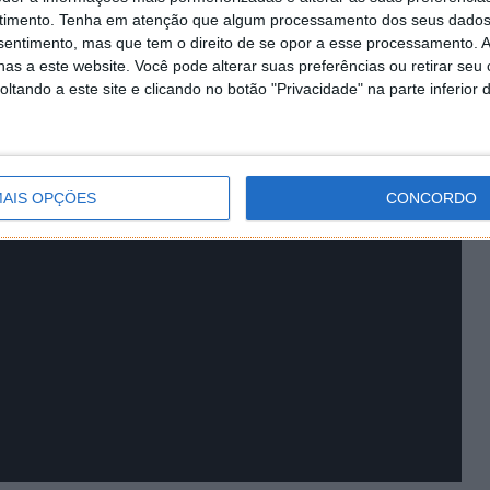
ícil para colocar redundância total nisso. "
timento.
Tenha em atenção que algum processamento dos seus dados
nsentimento, mas que tem o direito de se opor a esse processamento. A
as a este website. Você pode alterar suas preferências ou retirar seu
tando a este site e clicando no botão "Privacidade" na parte inferior 
AIS OPÇÕES
CONCORDO