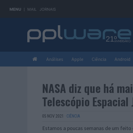
MENU
MAIL
JORNAIS
Análises
Apple
Ciência
Android
NASA diz que há mai
Telescópio Espacial
05 NOV 2021
·
CIÊNCIA
Estamos a poucas semanas de um feito q