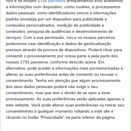
Nós e os nossos 1731
parceiros
armazenamos e/ou acedemos
a informações num dispositivo, como cookies, e processamos
dados pessoais, como identificadores únicos e informações
padrão enviadas por um dispositivo para publicidade e
conteúdos personalizados, medição de publicidade e
conteúdos, pesquisa de audiências e desenvolvimento de
serviços.
Com a sua permissão, nós e os nossos parceiros
poderemos usar identificação e dados de geolocalização
precisos através da procura de dispositivos. Poderá clicar para
consentir o processamento por nossa parte e pela parte dos
nossos 1731 parceiros, conforme descrito acima. Em
alternativa, pode aceder a informações mais pormenorizadas e
alterar as suas preferências antes de consentir ou recusar o
consentimento.
Tenha em atenção que algum processamento
dos seus dados pessoais poderá não exigir o seu
Exército dos EUA usa a IA Claude para
consentimento, mas que tem o direito de se opor a esse
atacar a Venezuela e capturar Maduro
processamento. As suas preferências serão aplicadas apenas a
este website. Você pode alterar suas preferências ou retirar seu
consentimento a qualquer momento voltando a este site e
15 FEV 2026
·
INTELIGÊNCIA ARTIFICIAL
6 COMENTÁRIOS
clicando no botão "Privacidade" na parte inferior da página.
A guerra mudou! Segundo o Wall Street Journal, o