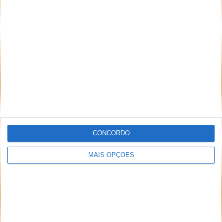
censura do Presidente da Venezuela Nicolás Maduro,
por via da divulgação de informações...
Signal bloqueado pela Venezuela e pela
Rússia
12 AGO 2024
·
REDES SOCIAIS
14 COMENTÁRIOS
CONCORDO
MAIS OPÇÕES