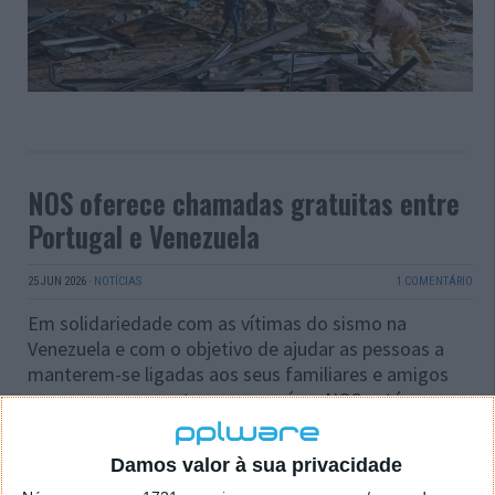
NOS oferece chamadas gratuitas entre
Portugal e Venezuela
25 JUN 2026
·
NOTÍCIAS
1 COMENTÁRIO
Em solidariedade com as vítimas do sismo na
Venezuela e com o objetivo de ajudar as pessoas a
manterem-se ligadas aos seus familiares e amigos
que possam encontrar-se no país, a NOS está a
oferecer chamadas gratuitas entre Portugal e
Venezuela.
Damos valor à sua privacidade