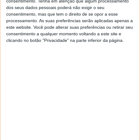
elétrico legal para estrada que atinge 65 km/h
consentimento.
Tenha em atenção que algum processamento
dos seus dados pessoais poderá não exigir o seu
consentimento, mas que tem o direito de se opor a esse
processamento. As suas preferências serão aplicadas apenas a
este website. Você pode alterar suas preferências ou retirar seu
consentimento a qualquer momento voltando a este site e
clicando no botão "Privacidade" na parte inferior da página.
Comentários
1
Afonso Kekas
25 de Junho de 2026 às 17:04
Até diria que era de louvar mas depois quem tem NOS e está
atualmente a viver em Madrid recebe uma mensagem a
dizer que so pode usar 10% dos dados a que tem direito e se
os usar mais de 4 meses sem ir a portugal cobram