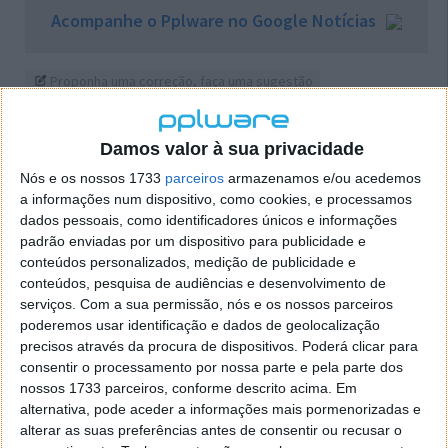
Acompanhe o Pplware no Google Notícias
Proponha uma correção, faça uma sugestão
Autor:
Pedro Pinto
Damos valor à sua privacidade
Nós e os nossos 1733
parceiros
armazenamos e/ou acedemos
a informações num dispositivo, como cookies, e processamos
Tags:
NOS
Portugal
Venezuela
dados pessoais, como identificadores únicos e informações
padrão enviadas por um dispositivo para publicidade e
conteúdos personalizados, medição de publicidade e
conteúdos, pesquisa de audiências e desenvolvimento de
PRÓXIMO ARTIGO
serviços.
Com a sua permissão, nós e os nossos parceiros
Apple aumenta preços de vários produtos. Há
poderemos usar identificação e dados de geolocalização
modelos a subir centenas de euros…
precisos através da procura de dispositivos. Poderá clicar para
consentir o processamento por nossa parte e pela parte dos
nossos 1733 parceiros, conforme descrito acima. Em
ARTIGO ANTERIOR
alternativa, pode aceder a informações mais pormenorizadas e
Startup portuguesa revela um divertido buggy
alterar as suas preferências antes de consentir ou recusar o