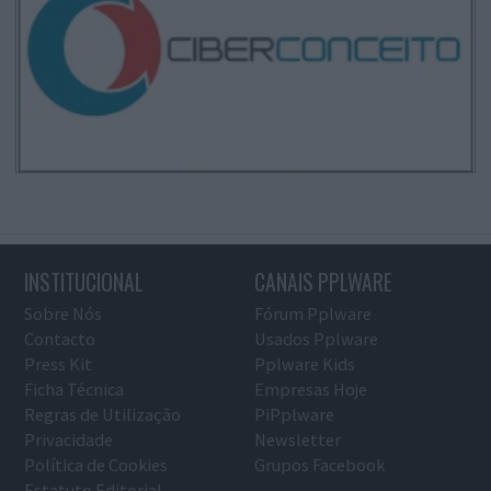
INSTITUCIONAL
CANAIS PPLWARE
Sobre Nós
Fórum Pplware
Contacto
Usados Pplware
Press Kit
Pplware Kids
Ficha Técnica
Empresas Hoje
Regras de Utilização
PiPplware
Privacidade
Newsletter
Política de Cookies
Grupos Facebook
Estatuto Editorial