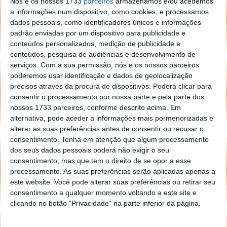
Nós e os nossos 1733
parceiros
armazenamos e/ou acedemos
a informações num dispositivo, como cookies, e processamos
dados pessoais, como identificadores únicos e informações
padrão enviadas por um dispositivo para publicidade e
conteúdos personalizados, medição de publicidade e
conteúdos, pesquisa de audiências e desenvolvimento de
serviços.
Com a sua permissão, nós e os nossos parceiros
poderemos usar identificação e dados de geolocalização
precisos através da procura de dispositivos. Poderá clicar para
consentir o processamento por nossa parte e pela parte dos
nossos 1733 parceiros, conforme descrito acima. Em
alternativa, pode aceder a informações mais pormenorizadas e
Espera-se que o futuro Renault Clio seja também
alterar as suas preferências antes de consentir ou recusar o
100% elétrico, mas baseado numa variação da nova
consentimento.
Tenha em atenção que algum processamento
plataforma
AmpR Small
, que está na base do
dos seus dados pessoais poderá não exigir o seu
recentemente revelado Renault 5.
consentimento, mas que tem o direito de se opor a esse
processamento. As suas preferências serão aplicadas apenas a
De facto, esta arquitetura estará disponível em três
este website. Você pode alterar suas preferências ou retirar seu
tamanhos: a mais pequena para o futuro Twingo
consentimento a qualquer momento voltando a este site e
elétrico renascido; uma intermédia para os novos
clicando no botão "Privacidade" na parte inferior da página.
Renault 5 e 4; e uma maior para o já referido Clio.
Como esta arquitetura tem cerca de 60% de