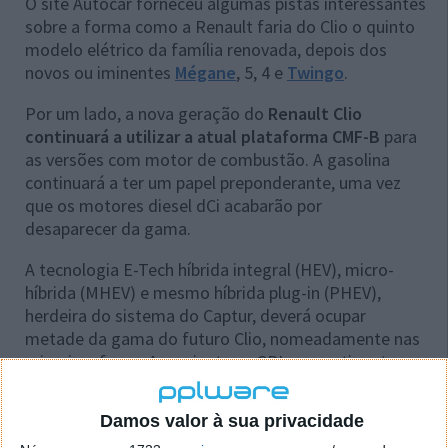
O site Autocar forneceu algumas pistas interessantes
sobre a forma como a Renault faria do Clio o quinto
modelo elétrico da família renovada, depois dos
novos ou iminentes
Mégane
, 5, 4 e
Twingo
.
Por um lado, a nova geração do
Renault Clio
continuará a utilizar a atual plataforma CMF-B
para
as versões com motor de combustão. A gasolina
continuará a ter um papel preponderante, uma vez
que os motores diesel dCi acabarão por
desaparecer da gama.
A tecnologia E-Tech híbrida integral (HEV), micro-
híbrida (MHEV) e mesmo híbrida plug-in (PHEV),
herdeira do sistema do Captur, deverá ocupar
metade da gama do futuro Clio, nomeadamente nas
primeiras fases. As variantes a GPL, com etiqueta
ECO, continuarão a ser um complemento muito
apreciado.
Damos valor à sua privacidade